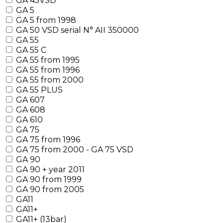
GA 45VSD
GA 5
GA 5 from 1998
GA 50 VSD serial N° AII 350000
GA 55
GA 55 C
GA 55 from 1995
GA 55 from 1996
GA 55 from 2000
GA 55 PLUS
GA 607
GA 608
GA 610
GA 75
GA 75 from 1996
GA 75 from 2000 - GA 75 VSD
GA 90
GA 90 + year 2011
GA 90 from 1999
GA 90 from 2005
GA11
GA11+
GA11+ (13bar)