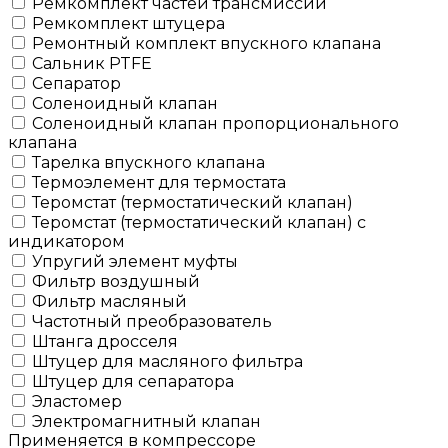
Ремкомплект частей трансмиссии
Ремкомплект штуцера
Ремонтный комплект впускного клапана
Сальник PTFE
Сепаратор
Соленоидный клапан
Соленоидный клапан пропорционального
клапана
Тарелка впускного клапана
Термоэлемент для термостата
Теромстат (термостатический клапан)
Теромстат (термостатический клапан) с
индикатором
Упругий элемент муфты
Фильтр воздушный
Фильтр масляный
Частотный преобразователь
Штанга дросселя
Штуцер для масляного фильтра
Штуцер для сепаратора
Эластомер
Электромагнитный клапан
Применяется в компрессоре