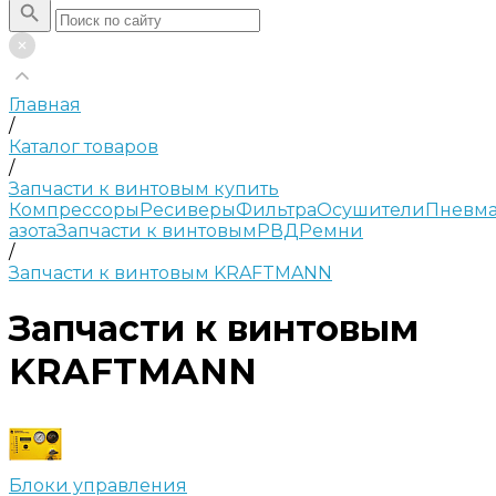
Главная
/
Каталог товаров
/
Запчасти к винтовым купить
Компрессоры
Ресиверы
Фильтра
Осушители
Пневма
азота
Запчасти к винтовым
РВД
Ремни
/
Запчасти к винтовым KRAFTMANN
Запчасти к винтовым
KRAFTMANN
Блоки управления