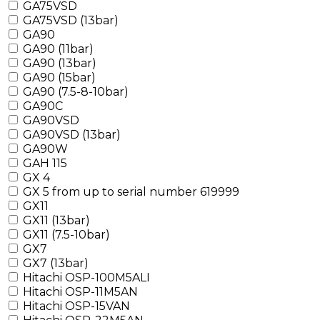
GA75VSD
GA75VSD (13bar)
GA90
GA90 (11bar)
GA90 (13bar)
GA90 (15bar)
GA90 (7.5-8-10bar)
GA90C
GA90VSD
GA90VSD (13bar)
GA90W
GAH 115
GX 4
GX 5 from up to serial number 619999
GX11
GX11 (13bar)
GX11 (7.5-10bar)
GX7
GX7 (13bar)
Hitachi OSP-100M5ALI
Hitachi OSP-11M5AN
Hitachi OSP-15VAN