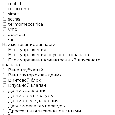
mobill
rotorcomp
simrit
sotras
termomeccanica
vmc
арсмаш
чкз
Наименование запчасти
Блок управления
Блок управления впускного клапана
Блок управления электронный впускного
клапана
Венец зубчатый
Вентилятор охлаждения
Винтовой блок
Впускной клапан
Датчик давления
Датчик температуры
Датчик-реле давления
Датчик-реле температуры
Дроссельная заслонка с винтами