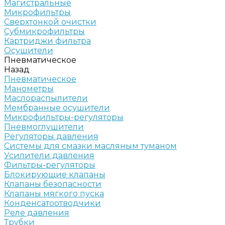
Магистральные
Микрофильтры
Сверхтонкой очистки
Субмикрофильтры
Картриджи фильтра
Осушители
Пневматическое
Назад
Пневматическое
Манометры
Маслораспылители
Мембранные осушители
Микрофильтры-регуляторы
Пневмоглушители
Регуляторы давления
Системы для смазки масляным туманом
Усилители давления
Фильтры-регуляторы
Блокирующие клапаны
Клапаны безопасности
Клапаны мягкого пуска
Конденсатоотводчики
Реле давления
Трубки