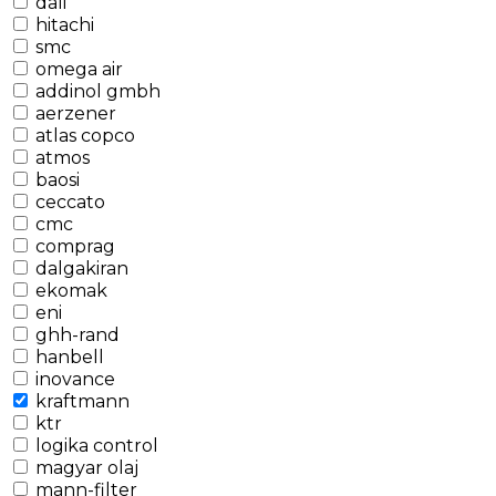
dali
hitachi
smc
omega air
addinol gmbh
aerzener
atlas copco
atmos
baosi
ceccato
cmc
comprag
dalgakiran
ekomak
eni
ghh-rand
hanbell
inovance
kraftmann
ktr
logika control
magyar olaj
mann-filter