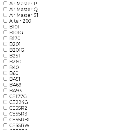
Air Master P1
Air Master Q
Air Master S1
Altair 260
B101
B101G
B170
B201
B201G
B251
B260
B40
B60
BA51
BA69
BA93
CE177G
CE224G
CE55R2
CE55R3
CE55RB1
CE55RW