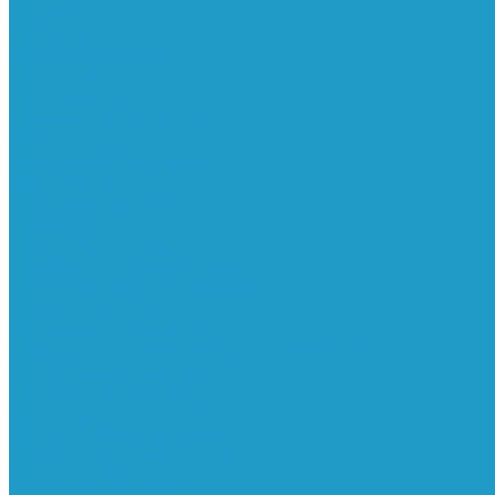
Ресиверы
Фильтра
Водоотделители
Магистральные
Микрофильтры
Сверхтонкой очистки
Субмикрофильтры
Картриджи фильтра
Осушители
Пневматическое
Манометры
Маслораспылители
Мембранные осушители
Микрофильтры-регуляторы
Пневмоглушители
Регуляторы давления
Системы для смазки масляным туманом
Усилители давления
Фильтры-регуляторы
Блокирующие клапаны
Клапаны безопасности
Клапаны мягкого пуска
Конденсатоотводчики