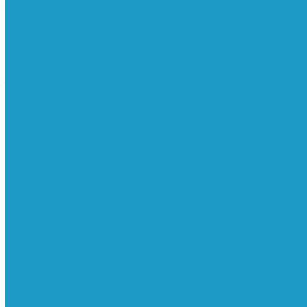
Реле давления
Трубки
Катушки и разъёмы
Пневмоцилиндры
Фитинги
Генераторы азота
Запчасти к винтовым
Блоки управления
Вентиляторы охлаждения
Винтовые блоки
Впускные клапана
Датчики
Клапаны минимального давления
Клапаны остановки масла
Клапаны предохранительные
Клапаны термостата
Комбинированные блоки
Конденсатоотводчики
Масла
Модули компактные
Муфты
Обратные клапана
Радиаторы
Сальники винтовых блоков