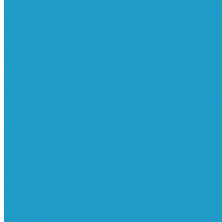
Фильтра
Водоотделители
Магистральные
Микрофильтры
С
Осушители
Пневматическое
Манометры
Маслораспылители
Мембранные осуш
смазки масляным туманом
Усилители давления
Фи
Конденсатоотводчики
Реле давления
Трубки
Кату
Генераторы азота
Запчасти к винтовым
Блоки управления
Вентиляторы охлаждения
Винт
остановки масла
Клапаны предохранительные
Кла
Муфты
Обратные клапана
Радиаторы
Сальники ви
преобразователи
Электромагнитные клапаны
РВД
Муфты обжимные
Рукава РВД
Фитинги
Ремни
Ремонт винтовых компрессоров
Опросные листы
Контакты
...
Компрессорное оборудование
Компрессоры
Винтовые
Спиральные