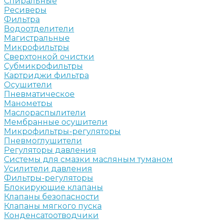
Спиральные
Ресиверы
Фильтра
Водоотделители
Магистральные
Микрофильтры
Сверхтонкой очистки
Субмикрофильтры
Картриджи фильтра
Осушители
Пневматическое
Манометры
Маслораспылители
Мембранные осушители
Микрофильтры-регуляторы
Пневмоглушители
Регуляторы давления
Системы для смазки масляным туманом
Усилители давления
Фильтры-регуляторы
Блокирующие клапаны
Клапаны безопасности
Клапаны мягкого пуска
Конденсатоотводчики