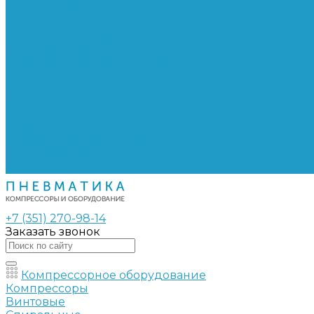
Сепараторы
Фильтры воздушные
Фильтры масляные
Частотные преобразователи
Электромагнитные клапаны
РВД
Муфты обжимные
Рукава РВД
Фитинги
Ремни
Ремонт винтовых компрессоров
Опросные листы
Контакты
+7 (351) 270-98-14
Заказать звонок
Компрессорное оборудование
Компрессоры
Винтовые