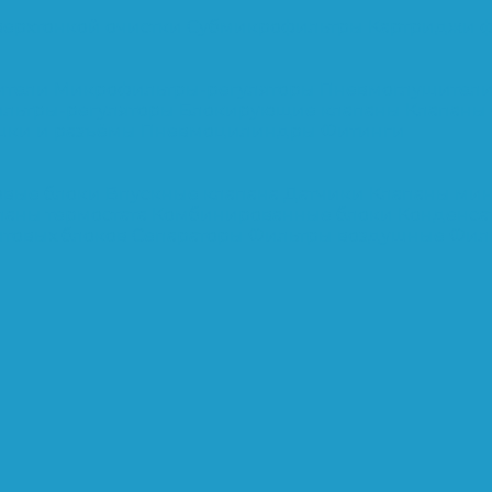
верхтонкой очистки
Субмикрофильтры
Картриджи ф
ители
Микрофильтры-регуляторы
Пневмоглушител
льтры-регуляторы
Блокирующие клапаны
Клапаны
шки и разъёмы
Пневмоцилиндры
Фитинги
овые блоки
Впускные клапана
Датчики
Клапаны ми
паны термостата
Комбинированные блоки
Конденса
нтовых блоков
Сепараторы
Фильтры воздушные
Фил