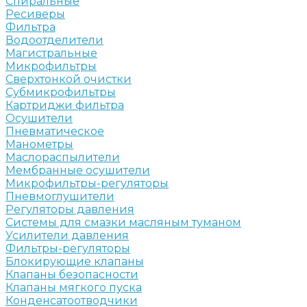
Спиральные
Ресиверы
Фильтра
Водоотделители
Магистральные
Микрофильтры
Сверхтонкой очистки
Субмикрофильтры
Картриджи фильтра
Осушители
Пневматическое
Манометры
Маслораспылители
Мембранные осушители
Микрофильтры-регуляторы
Пневмоглушители
Регуляторы давления
Системы для смазки масляным туманом
Усилители давления
Фильтры-регуляторы
Блокирующие клапаны
Клапаны безопасности
Клапаны мягкого пуска
Конденсатоотводчики