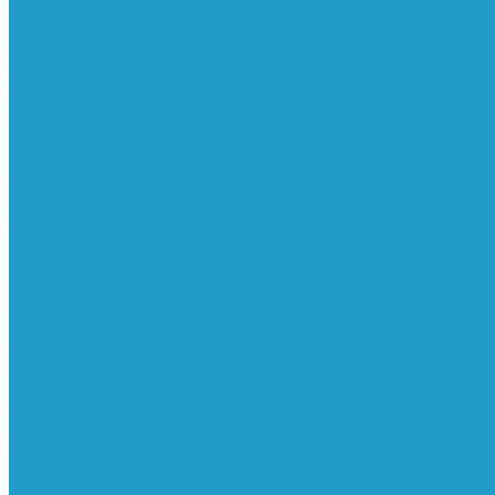
Реле давления
Трубки
Катушки и разъёмы
Пневмоцилиндры
Фитинги
Генераторы азота
Запчасти к винтовым
Блоки управления
Вентиляторы охлаждения
Винтовые блоки
Впускные клапана
Датчики
Клапаны минимального давления
Клапаны остановки масла
Клапаны предохранительные
Клапаны термостата
Комбинированные блоки
Конденсатоотводчики
Масла
Модули компактные
Муфты
Обратные клапана
Радиаторы
Сальники винтовых блоков