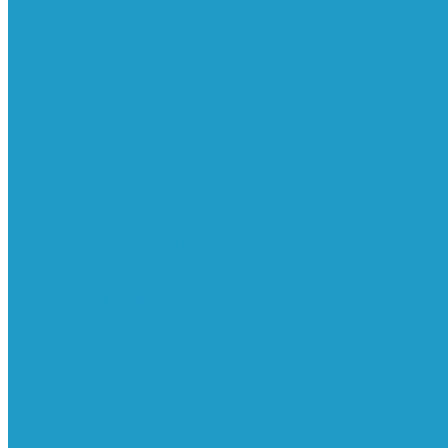
Ресиверы
Фильтра
Водоотделители
Магистральные
Микрофильтры
Сверхтонкой очистки
Субмикрофильтры
Картриджи фильтра
Осушители
Пневматическое
Манометры
Маслораспылители
Мембранные осушители
Микрофильтры-регуляторы
Пневмоглушители
Регуляторы давления
Системы для смазки масляным туманом
Усилители давления
Фильтры-регуляторы
Блокирующие клапаны
Клапаны безопасности
Клапаны мягкого пуска
Конденсатоотводчики