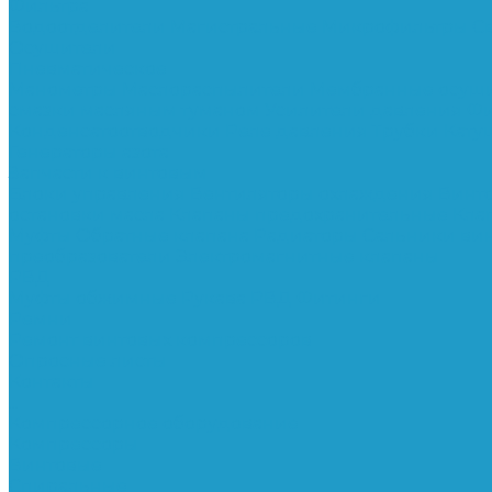
Фильтра
Водоотделители
Магистральные
Микрофильтры
С
Осушители
Пневматическое
Манометры
Маслораспылители
Мембранные осуш
смазки масляным туманом
Усилители давления
Фи
Конденсатоотводчики
Реле давления
Трубки
Кату
Генераторы азота
Запчасти к винтовым
Блоки управления
Вентиляторы охлаждения
Винт
остановки масла
Клапаны предохранительные
Кла
Муфты
Обратные клапана
Радиаторы
Сальники ви
преобразователи
Электромагнитные клапаны
РВД
Муфты обжимные
Рукава РВД
Фитинги
Ремни
Ремонт винтовых компрессоров
Опросные листы
Контакты
...
Компрессорное оборудование
Компрессоры
Винтовые
Спиральные