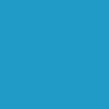
верхтонкой очистки
Субмикрофильтры
Картриджи ф
ители
Микрофильтры-регуляторы
Пневмоглушител
льтры-регуляторы
Блокирующие клапаны
Клапаны
шки и разъёмы
Пневмоцилиндры
Фитинги
овые блоки
Впускные клапана
Датчики
Клапаны ми
паны термостата
Комбинированные блоки
Конденса
нтовых блоков
Сепараторы
Фильтры воздушные
Фил