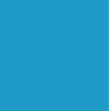
ильтра
и
Регуляторы давления
Системы для
 безопасности
Клапаны мягкого пуска
нимального давления
Клапаны
тоотводчики
Масла
Модули компактные
ьтры масляные
Частотные