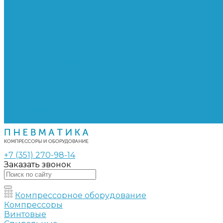
Сепараторы
Фильтры воздушные
Фильтры масляные
Частотные преобразователи
Электромагнитные клапаны
РВД
Муфты обжимные
Рукава РВД
Фитинги
Ремни
Ремонт винтовых компрессоров
Опросные листы
Контакты
+7 (351) 270-98-14
Заказать звонок
Компрессорное оборудование
Компрессоры
Винтовые