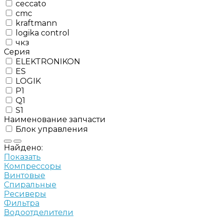
ceccato
cmc
kraftmann
logika control
чкз
Серия
ELEKTRONIKON
ES
LOGIK
P1
Q1
S1
Наименование запчасти
Блок управления
Найдено:
Показать
Компрессоры
Винтовые
Спиральные
Ресиверы
Фильтра
Водоотделители