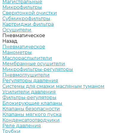
Магистральные
Микрофильтры
Сверхтонкой очистки
Субмикрофильтры
Картриджи фильтра
Осушители
Пневматическое
Назад
Пневматическое
Манометры
Маслораспылители
Мембранные осушители
Микрофильтры-регуляторы
Пневмоглушители
Регуляторы давления
Системы для смазки масляным туманом
Усилители давления
Фильтры-регуляторы
Блокирующие клапаны
Клапаны безопасности
Клапаны мягкого пуска
Конденсатоотводчики
Реле давления
Трубки