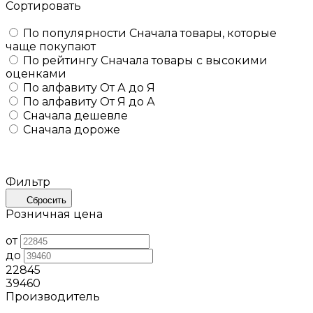
Сортировать
По популярности
Сначала товары, которые
чаще покупают
По рейтингу
Сначала товары с высокими
оценками
По алфавиту
От А до Я
По алфавиту
От Я до А
Сначала дешевле
Сначала дороже
Фильтр
Сбросить
Розничная цена
от
до
22845
39460
Производитель