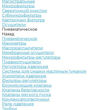
Магистральные
Микрофильтры
Сверхтонкой очистки
Субмикрофильтры
Картриджи фильтра
Осушители
Пневматическое
Назад
Пневматическое
Манометры
Маслораспылители
Мембранные осушители
Микрофильтры-регуляторы
Пневмоглушители
Регуляторы давления
Системы для смазки масляным туманом
Усилители давления
Фильтры-регуляторы
Блокирующие клапаны
Клапаны безопасности
Клапаны мягкого пуска
Конденсатоотводчики
Реле давления
Трубки