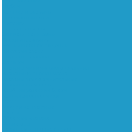
Реле давления
Трубки
Катушки и разъёмы
Пневмоцилиндры
Фитинги
Генераторы азота
Запчасти к винтовым
Блоки управления
Вентиляторы охлаждения
Винтовые блоки
Впускные клапана
Датчики
Клапаны минимального давления
Клапаны остановки масла
Клапаны предохранительные
Клапаны термостата
Комбинированные блоки
Конденсатоотводчики
Масла
Модули компактные
Муфты
Обратные клапана
Радиаторы
Сальники винтовых блоков