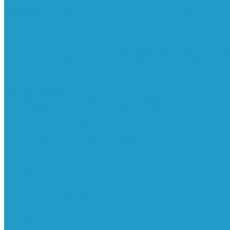
Фильтра
Водоотделители
Магистральные
Микрофильтры
С
Осушители
Пневматическое
Манометры
Маслораспылители
Мембранные осуш
смазки масляным туманом
Усилители давления
Фи
Конденсатоотводчики
Реле давления
Трубки
Кату
Генераторы азота
Запчасти к винтовым
Блоки управления
Вентиляторы охлаждения
Винт
остановки масла
Клапаны предохранительные
Кла
Муфты
Обратные клапана
Радиаторы
Сальники ви
преобразователи
Электромагнитные клапаны
РВД
Муфты обжимные
Рукава РВД
Фитинги
Ремни
Ремонт винтовых компрессоров
Опросные листы
Контакты
...
Компрессорное оборудование
Компрессоры
Винтовые
Спиральные