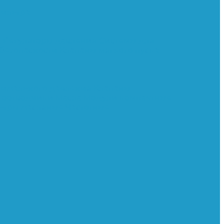
ильтра
и
Регуляторы давления
Системы для
 безопасности
Клапаны мягкого пуска
нимального давления
Клапаны
тоотводчики
Масла
Модули компактные
ьтры масляные
Частотные