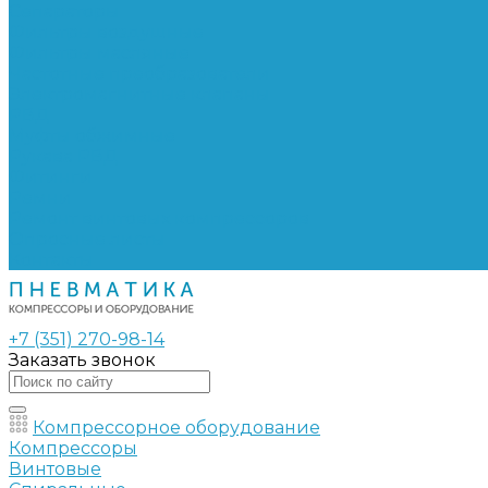
Сепараторы
Фильтры воздушные
Фильтры масляные
Частотные преобразователи
Электромагнитные клапаны
РВД
Муфты обжимные
Рукава РВД
Фитинги
Ремни
Ремонт винтовых компрессоров
Опросные листы
Контакты
+7 (351) 270-98-14
Заказать звонок
Компрессорное оборудование
Компрессоры
Винтовые