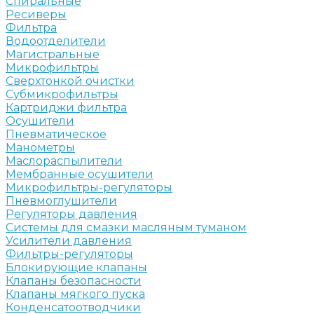
Спиральные
Ресиверы
Фильтра
Водоотделители
Магистральные
Микрофильтры
Сверхтонкой очистки
Субмикрофильтры
Картриджи фильтра
Осушители
Пневматическое
Манометры
Маслораспылители
Мембранные осушители
Микрофильтры-регуляторы
Пневмоглушители
Регуляторы давления
Системы для смазки масляным туманом
Усилители давления
Фильтры-регуляторы
Блокирующие клапаны
Клапаны безопасности
Клапаны мягкого пуска
Конденсатоотводчики