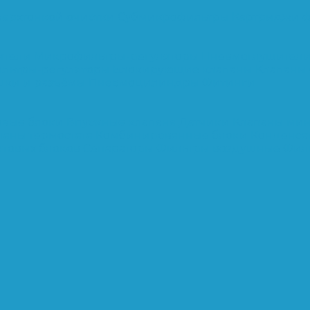
верхтонкой очистки
Субмикрофильтры
Картриджи ф
ители
Микрофильтры-регуляторы
Пневмоглушител
льтры-регуляторы
Блокирующие клапаны
Клапаны
шки и разъёмы
Пневмоцилиндры
Фитинги
овые блоки
Впускные клапана
Датчики
Клапаны ми
паны термостата
Комбинированные блоки
Конденса
нтовых блоков
Сепараторы
Фильтры воздушные
Фил