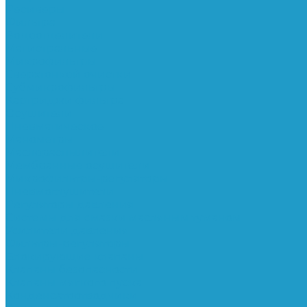
Ресиверы
Фильтра
Водоотделители
Магистральные
Микрофильтры
Сверхтонкой очистки
Субмикрофильтры
Картриджи фильтра
Осушители
Пневматическое
Манометры
Маслораспылители
Мембранные осушители
Микрофильтры-регуляторы
Пневмоглушители
Регуляторы давления
Системы для смазки масляным туманом
Усилители давления
Фильтры-регуляторы
Блокирующие клапаны
Клапаны безопасности
Клапаны мягкого пуска
Конденсатоотводчики