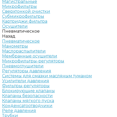
Магистральные
Микрофильтры
Сверхтонкой очистки
Субмикрофильтры
Картриджи фильтра
Осушители
Пневматическое
Назад
Пневматическое
Манометры
Маслораспылители
Мембранные осушители
Микрофильтры-регуляторы
Пневмоглушители
Регуляторы давления
Системы для смазки масляным туманом
Усилители давления
Фильтры-регуляторы
Блокирующие клапаны
Клапаны безопасности
Клапаны мягкого пуска
Конденсатоотводчики
Реле давления
Трубки