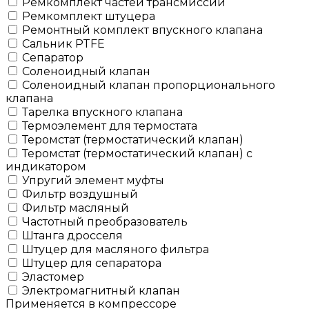
Ремкомплект частей трансмиссии
Ремкомплект штуцера
Ремонтный комплект впускного клапана
Сальник PTFE
Сепаратор
Соленоидный клапан
Соленоидный клапан пропорционального
клапана
Тарелка впускного клапана
Термоэлемент для термостата
Теромстат (термостатический клапан)
Теромстат (термостатический клапан) с
индикатором
Упругий элемент муфты
Фильтр воздушный
Фильтр масляный
Частотный преобразователь
Штанга дросселя
Штуцер для масляного фильтра
Штуцер для сепаратора
Эластомер
Электромагнитный клапан
Применяется в компрессоре