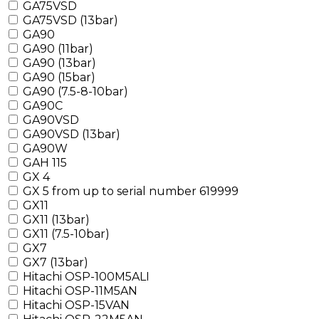
GA75VSD
GA75VSD (13bar)
GA90
GA90 (11bar)
GA90 (13bar)
GA90 (15bar)
GA90 (7.5-8-10bar)
GA90C
GA90VSD
GA90VSD (13bar)
GA90W
GAH 115
GX 4
GX 5 from up to serial number 619999
GX11
GX11 (13bar)
GX11 (7.5-10bar)
GX7
GX7 (13bar)
Hitachi OSP-100M5ALI
Hitachi OSP-11M5AN
Hitachi OSP-15VAN