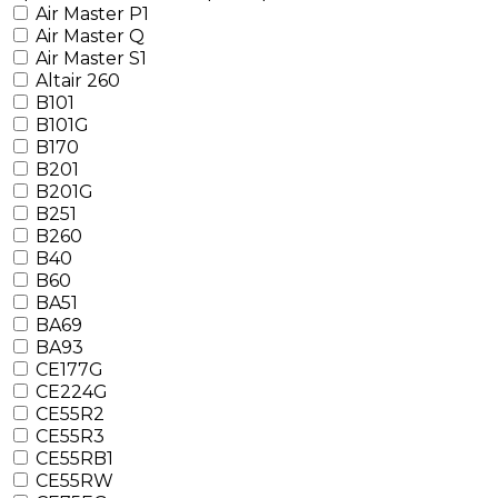
Air Master P1
Air Master Q
Air Master S1
Altair 260
B101
B101G
B170
B201
B201G
B251
B260
B40
B60
BA51
BA69
BA93
CE177G
CE224G
CE55R2
CE55R3
CE55RB1
CE55RW