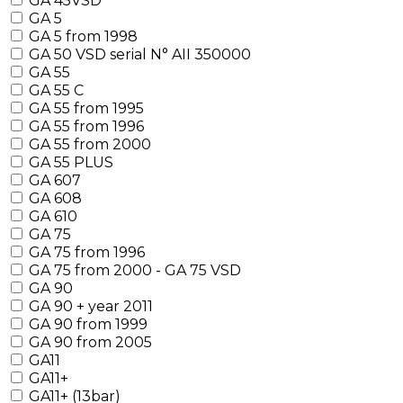
GA 45VSD
GA 5
GA 5 from 1998
GA 50 VSD serial N° AII 350000
GA 55
GA 55 C
GA 55 from 1995
GA 55 from 1996
GA 55 from 2000
GA 55 PLUS
GA 607
GA 608
GA 610
GA 75
GA 75 from 1996
GA 75 from 2000 - GA 75 VSD
GA 90
GA 90 + year 2011
GA 90 from 1999
GA 90 from 2005
GA11
GA11+
GA11+ (13bar)