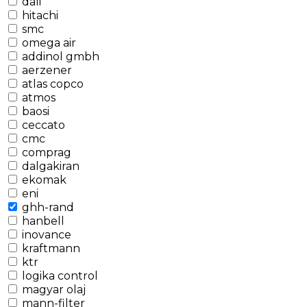
dali
hitachi
smc
omega air
addinol gmbh
aerzener
atlas copco
atmos
baosi
ceccato
cmc
comprag
dalgakiran
ekomak
eni
ghh-rand
hanbell
inovance
kraftmann
ktr
logika control
magyar olaj
mann-filter