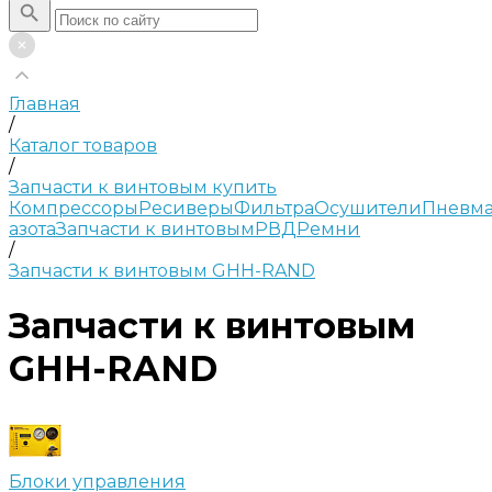
Главная
/
Каталог товаров
/
Запчасти к винтовым купить
Компрессоры
Ресиверы
Фильтра
Осушители
Пневма
азота
Запчасти к винтовым
РВД
Ремни
/
Запчасти к винтовым GHH-RAND
Запчасти к винтовым
GHH-RAND
Блоки управления