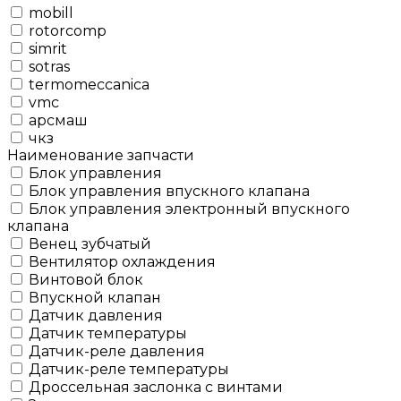
mobill
rotorcomp
simrit
sotras
termomeccanica
vmc
арсмаш
чкз
Наименование запчасти
Блок управления
Блок управления впускного клапана
Блок управления электронный впускного
клапана
Венец зубчатый
Вентилятор охлаждения
Винтовой блок
Впускной клапан
Датчик давления
Датчик температуры
Датчик-реле давления
Датчик-реле температуры
Дроссельная заслонка с винтами