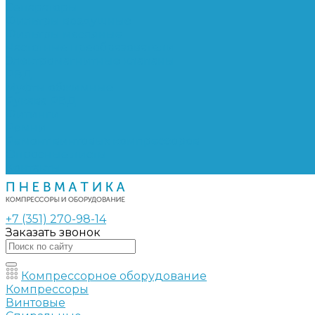
Сепараторы
Фильтры воздушные
Фильтры масляные
Частотные преобразователи
Электромагнитные клапаны
РВД
Муфты обжимные
Рукава РВД
Фитинги
Ремни
Ремонт винтовых компрессоров
Опросные листы
Контакты
+7 (351) 270-98-14
Заказать звонок
Компрессорное оборудование
Компрессоры
Винтовые