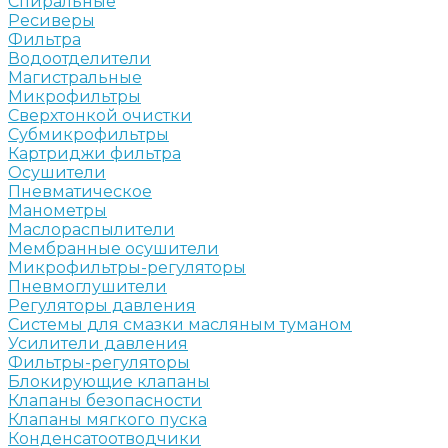
Спиральные
Ресиверы
Фильтра
Водоотделители
Магистральные
Микрофильтры
Сверхтонкой очистки
Субмикрофильтры
Картриджи фильтра
Осушители
Пневматическое
Манометры
Маслораспылители
Мембранные осушители
Микрофильтры-регуляторы
Пневмоглушители
Регуляторы давления
Системы для смазки масляным туманом
Усилители давления
Фильтры-регуляторы
Блокирующие клапаны
Клапаны безопасности
Клапаны мягкого пуска
Конденсатоотводчики