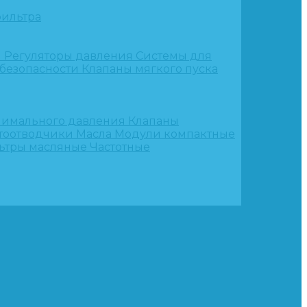
ильтра
и
Регуляторы давления
Системы для
 безопасности
Клапаны мягкого пуска
нимального давления
Клапаны
тоотводчики
Масла
Модули компактные
ьтры масляные
Частотные