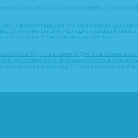
верхтонкой очистки
Субмикрофильтры
Картриджи ф
ители
Микрофильтры-регуляторы
Пневмоглушител
льтры-регуляторы
Блокирующие клапаны
Клапаны
шки и разъёмы
Пневмоцилиндры
Фитинги
овые блоки
Впускные клапана
Датчики
Клапаны ми
паны термостата
Комбинированные блоки
Конденса
нтовых блоков
Сепараторы
Фильтры воздушные
Фил