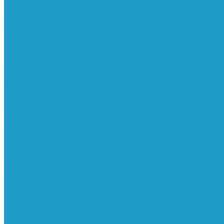
Ресиверы
Фильтра
Водоотделители
Магистральные
Микрофильтры
Сверхтонкой очистки
Субмикрофильтры
Картриджи фильтра
Осушители
Пневматическое
Манометры
Маслораспылители
Мембранные осушители
Микрофильтры-регуляторы
Пневмоглушители
Регуляторы давления
Системы для смазки масляным туманом
Усилители давления
Фильтры-регуляторы
Блокирующие клапаны
Клапаны безопасности
Клапаны мягкого пуска
Конденсатоотводчики