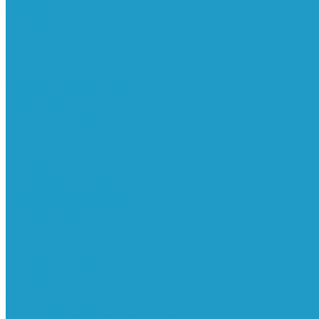
Реле давления
Трубки
Катушки и разъёмы
Пневмоцилиндры
Фитинги
Генераторы азота
Запчасти к винтовым
Блоки управления
Вентиляторы охлаждения
Винтовые блоки
Впускные клапана
Датчики
Клапаны минимального давления
Клапаны остановки масла
Клапаны предохранительные
Клапаны термостата
Комбинированные блоки
Конденсатоотводчики
Масла
Модули компактные
Муфты
Обратные клапана
Радиаторы
Сальники винтовых блоков