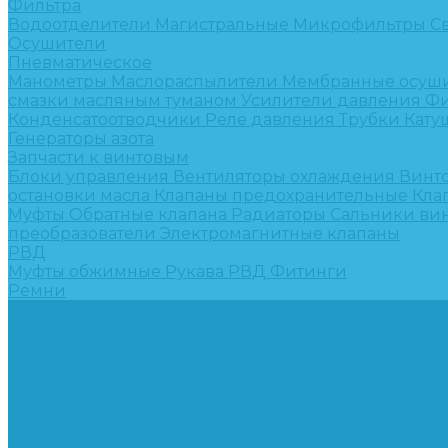
Фильтра
Водоотделители
Магистральные
Микрофильтры
С
Осушители
Пневматическое
Манометры
Маслораспылители
Мембранные осуш
смазки масляным туманом
Усилители давления
Фи
Конденсатоотводчики
Реле давления
Трубки
Кату
Генераторы азота
Запчасти к винтовым
Блоки управления
Вентиляторы охлаждения
Винт
остановки масла
Клапаны предохранительные
Кла
Муфты
Обратные клапана
Радиаторы
Сальники ви
преобразователи
Электромагнитные клапаны
РВД
Муфты обжимные
Рукава РВД
Фитинги
Ремни
Ремонт винтовых компрессоров
Опросные листы
Контакты
...
Компрессорное оборудование
Компрессоры
Винтовые
Спиральные