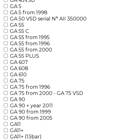
GA 45VSD
GA 5
GA 5 from 1998
GA 50 VSD serial N° AII 350000
GA 55
GA 55 C
GA 55 from 1995
GA 55 from 1996
GA 55 from 2000
GA 55 PLUS
GA 607
GA 608
GA 610
GA 75
GA 75 from 1996
GA 75 from 2000 - GA 75 VSD
GA 90
GA 90 + year 2011
GA 90 from 1999
GA 90 from 2005
GA11
GA11+
GA11+ (13bar)