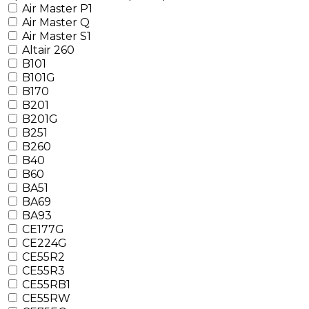
Air Master P1
Air Master Q
Air Master S1
Altair 260
B101
B101G
B170
B201
B201G
B251
B260
B40
B60
BA51
BA69
BA93
CE177G
CE224G
CE55R2
CE55R3
CE55RB1
CE55RW