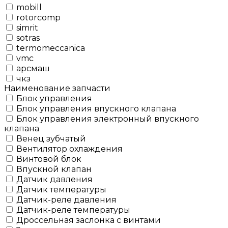
mobill
rotorcomp
simrit
sotras
termomeccanica
vmc
арсмаш
чкз
Наименование запчасти
Блок управления
Блок управления впускного клапана
Блок управления электронный впускного
клапана
Венец зубчатый
Вентилятор охлаждения
Винтовой блок
Впускной клапан
Датчик давления
Датчик температуры
Датчик-реле давления
Датчик-реле температуры
Дроссельная заслонка с винтами