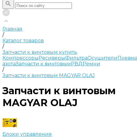
Главная
/
Каталог товаров
/
Запчасти к винтовым купить
Компрессоры
Ресиверы
Фильтра
Осушители
Пневма
азота
Запчасти к винтовым
РВД
Ремни
/
Запчасти к винтовым MAGYAR OLAJ
Запчасти к винтовым
MAGYAR OLAJ
Блоки управления