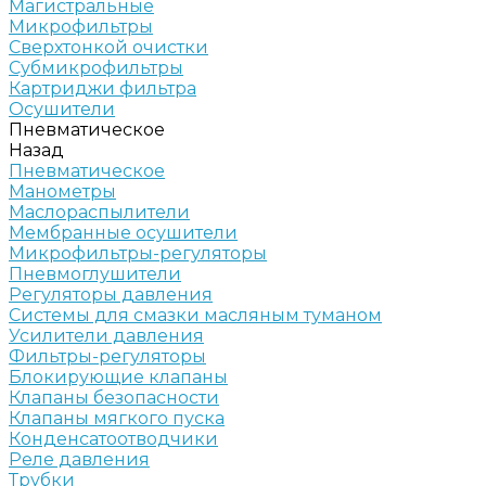
Магистральные
Микрофильтры
Сверхтонкой очистки
Субмикрофильтры
Картриджи фильтра
Осушители
Пневматическое
Назад
Пневматическое
Манометры
Маслораспылители
Мембранные осушители
Микрофильтры-регуляторы
Пневмоглушители
Регуляторы давления
Системы для смазки масляным туманом
Усилители давления
Фильтры-регуляторы
Блокирующие клапаны
Клапаны безопасности
Клапаны мягкого пуска
Конденсатоотводчики
Реле давления
Трубки