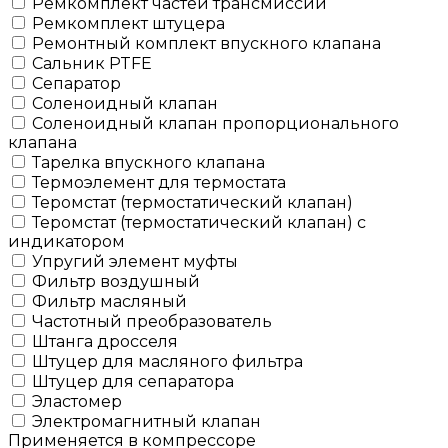
Ремкомплект частей трансмиссии
Ремкомплект штуцера
Ремонтный комплект впускного клапана
Сальник PTFE
Сепаратор
Соленоидный клапан
Соленоидный клапан пропорционального
клапана
Тарелка впускного клапана
Термоэлемент для термостата
Теромстат (термостатический клапан)
Теромстат (термостатический клапан) с
индикатором
Упругий элемент муфты
Фильтр воздушный
Фильтр масляный
Частотный преобразователь
Штанга дросселя
Штуцер для масляного фильтра
Штуцер для сепаратора
Эластомер
Электромагнитный клапан
Применяется в компрессоре