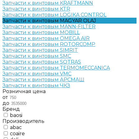
Запчасти к винтовым KRAFTMANN
Запчасти к винтовым KTR
Запчасти к винтовым LOGIKA CONTROL
Запчасти к винтовым MAGYAR OLAJ
Запчасти к винтовым MANN-FILTER
Запчасти к винтовым MOBILL
Запчасти к винтовым OMEGA AIR
Запчасти к винтовым ROTORCOMP
Запчасти к винтовым SIMRIT
Запчасти к винтовым SMC
Запчасти к винтовым SOTRAS
Запчасти к винтовым TERMOMECCANICA
Запчасти к винтовым VMC
Запчасти к винтовым АРСМАШ
Запчасти к винтовым ЧКЗ
Розничная цена
от
до
Бренд
baosi
Производитель
abac
coaire