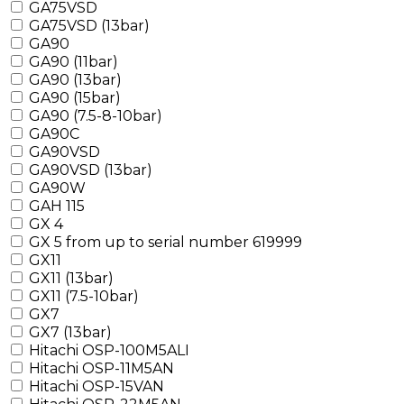
GA75VSD
GA75VSD (13bar)
GA90
GA90 (11bar)
GA90 (13bar)
GA90 (15bar)
GA90 (7.5-8-10bar)
GA90C
GA90VSD
GA90VSD (13bar)
GA90W
GAH 115
GX 4
GX 5 from up to serial number 619999
GX11
GX11 (13bar)
GX11 (7.5-10bar)
GX7
GX7 (13bar)
Hitachi OSP-100M5ALI
Hitachi OSP-11M5AN
Hitachi OSP-15VAN