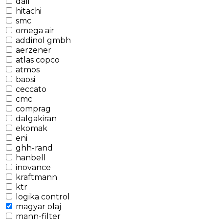
dali
hitachi
smc
omega air
addinol gmbh
aerzener
atlas copco
atmos
baosi
ceccato
cmc
comprag
dalgakiran
ekomak
eni
ghh-rand
hanbell
inovance
kraftmann
ktr
logika control
magyar olaj
mann-filter