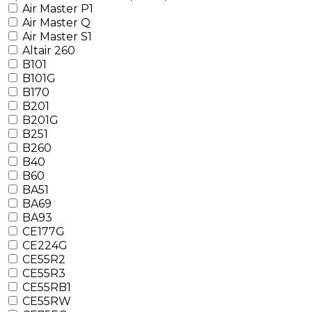
Air Master P1
Air Master Q
Air Master S1
Altair 260
B101
B101G
B170
B201
B201G
B251
B260
B40
B60
BA51
BA69
BA93
CE177G
CE224G
CE55R2
CE55R3
CE55RB1
CE55RW