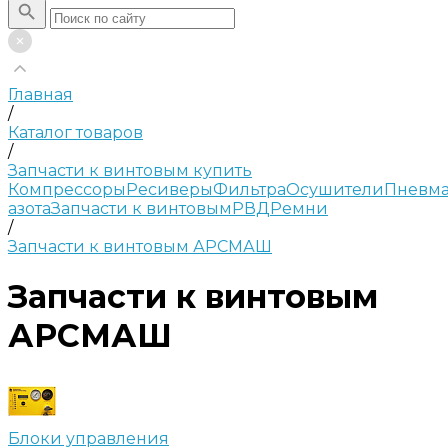
Главная
/
Каталог товаров
/
Запчасти к винтовым купить
Компрессоры
Ресиверы
Фильтра
Осушители
Пневма
азота
Запчасти к винтовым
РВД
Ремни
/
Запчасти к винтовым АРСМАШ
Запчасти к винтовым
АРСМАШ
Блоки управления