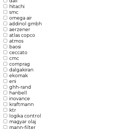
dali
hitachi
smc
omega air
addinol gmbh
aerzener
atlas copco
atmos
baosi
ceccato
cmc
comprag
dalgakiran
ekomak
eni
ghh-rand
hanbell
inovance
kraftmann
ktr
logika control
magyar olaj
mann-filter