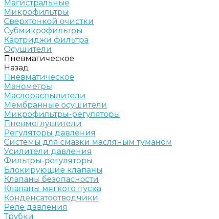
Магистральные
Микрофильтры
Сверхтонкой очистки
Субмикрофильтры
Картриджи фильтра
Осушители
Пневматическое
Назад
Пневматическое
Манометры
Маслораспылители
Мембранные осушители
Микрофильтры-регуляторы
Пневмоглушители
Регуляторы давления
Системы для смазки масляным туманом
Усилители давления
Фильтры-регуляторы
Блокирующие клапаны
Клапаны безопасности
Клапаны мягкого пуска
Конденсатоотводчики
Реле давления
Трубки