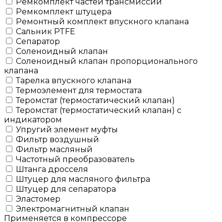
Ремкомплект частей трансмиссии
Ремкомплект штуцера
Ремонтный комплект впускного клапана
Сальник PTFE
Сепаратор
Соленоидный клапан
Соленоидный клапан пропорционального
клапана
Тарелка впускного клапана
Термоэлемент для термостата
Теромстат (термостатический клапан)
Теромстат (термостатический клапан) с
индикатором
Упругий элемент муфты
Фильтр воздушный
Фильтр масляный
Частотный преобразователь
Штанга дросселя
Штуцер для масляного фильтра
Штуцер для сепаратора
Эластомер
Электромагнитный клапан
Применяется в компрессоре