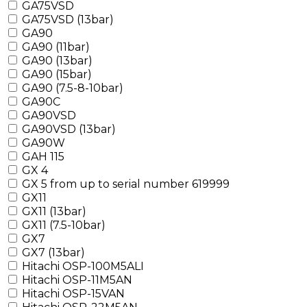
GA75VSD
GA75VSD (13bar)
GA90
GA90 (11bar)
GA90 (13bar)
GA90 (15bar)
GA90 (7.5-8-10bar)
GA90C
GA90VSD
GA90VSD (13bar)
GA90W
GAH 115
GX 4
GX 5 from up to serial number 619999
GX11
GX11 (13bar)
GX11 (7.5-10bar)
GX7
GX7 (13bar)
Hitachi OSP-100M5ALI
Hitachi OSP-11M5AN
Hitachi OSP-15VAN