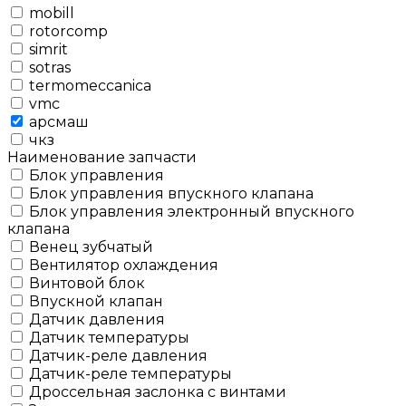
mobill
rotorcomp
simrit
sotras
termomeccanica
vmc
арсмаш
чкз
Наименование запчасти
Блок управления
Блок управления впускного клапана
Блок управления электронный впускного
клапана
Венец зубчатый
Вентилятор охлаждения
Винтовой блок
Впускной клапан
Датчик давления
Датчик температуры
Датчик-реле давления
Датчик-реле температуры
Дроссельная заслонка с винтами