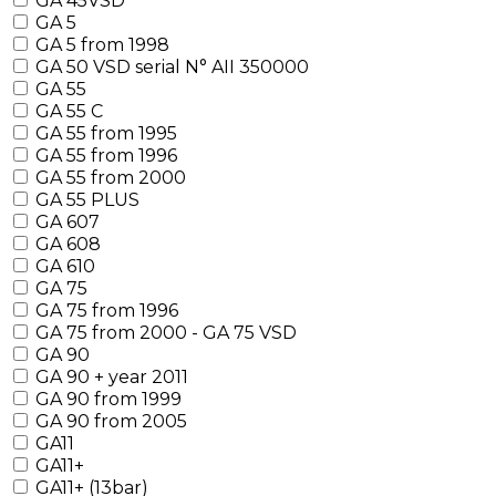
GA 45VSD
GA 5
GA 5 from 1998
GA 50 VSD serial N° AII 350000
GA 55
GA 55 C
GA 55 from 1995
GA 55 from 1996
GA 55 from 2000
GA 55 PLUS
GA 607
GA 608
GA 610
GA 75
GA 75 from 1996
GA 75 from 2000 - GA 75 VSD
GA 90
GA 90 + year 2011
GA 90 from 1999
GA 90 from 2005
GA11
GA11+
GA11+ (13bar)