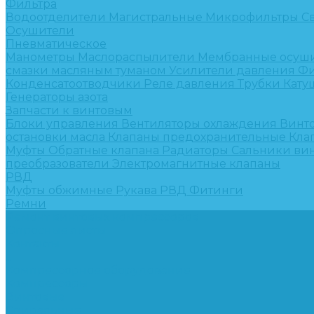
Фильтра
Водоотделители
Магистральные
Микрофильтры
С
Осушители
Пневматическое
Манометры
Маслораспылители
Мембранные осуш
смазки масляным туманом
Усилители давления
Фи
Конденсатоотводчики
Реле давления
Трубки
Кату
Генераторы азота
Запчасти к винтовым
Блоки управления
Вентиляторы охлаждения
Винт
остановки масла
Клапаны предохранительные
Кла
Муфты
Обратные клапана
Радиаторы
Сальники ви
преобразователи
Электромагнитные клапаны
РВД
Муфты обжимные
Рукава РВД
Фитинги
Ремни
Ремонт винтовых компрессоров
Опросные листы
Контакты
...
Компрессорное оборудование
Компрессоры
Винтовые
Спиральные