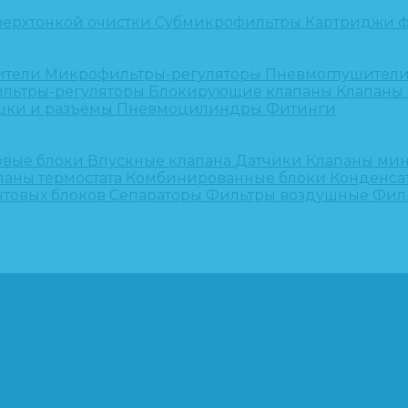
верхтонкой очистки
Субмикрофильтры
Картриджи ф
ители
Микрофильтры-регуляторы
Пневмоглушител
льтры-регуляторы
Блокирующие клапаны
Клапаны
шки и разъёмы
Пневмоцилиндры
Фитинги
овые блоки
Впускные клапана
Датчики
Клапаны ми
паны термостата
Комбинированные блоки
Конденса
нтовых блоков
Сепараторы
Фильтры воздушные
Фил