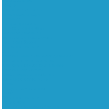
Реле давления
Трубки
Катушки и разъёмы
Пневмоцилиндры
Фитинги
Генераторы азота
Запчасти к винтовым
Блоки управления
Вентиляторы охлаждения
Винтовые блоки
Впускные клапана
Датчики
Клапаны минимального давления
Клапаны остановки масла
Клапаны предохранительные
Клапаны термостата
Комбинированные блоки
Конденсатоотводчики
Масла
Модули компактные
Муфты
Обратные клапана
Радиаторы
Сальники винтовых блоков