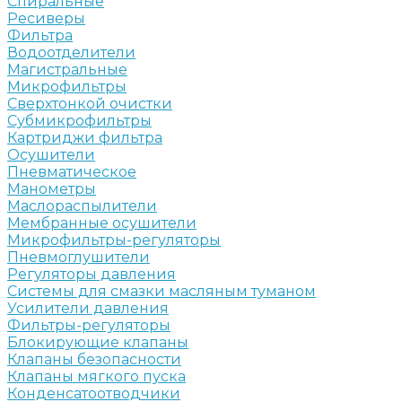
Спиральные
Ресиверы
Фильтра
Водоотделители
Магистральные
Микрофильтры
Сверхтонкой очистки
Субмикрофильтры
Картриджи фильтра
Осушители
Пневматическое
Манометры
Маслораспылители
Мембранные осушители
Микрофильтры-регуляторы
Пневмоглушители
Регуляторы давления
Системы для смазки масляным туманом
Усилители давления
Фильтры-регуляторы
Блокирующие клапаны
Клапаны безопасности
Клапаны мягкого пуска
Конденсатоотводчики