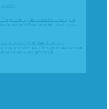
ильтра
и
Регуляторы давления
Системы для
 безопасности
Клапаны мягкого пуска
нимального давления
Клапаны
тоотводчики
Масла
Модули компактные
ьтры масляные
Частотные