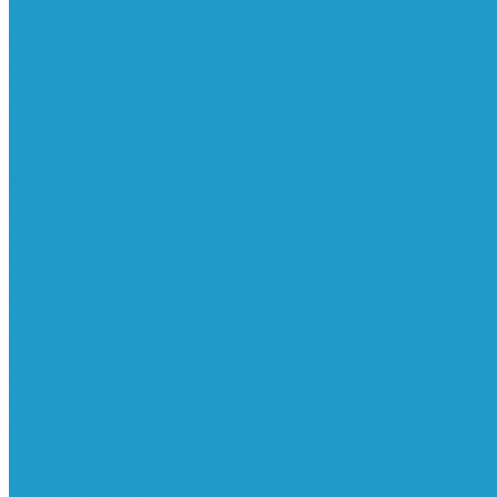
Ресиверы
Фильтра
Водоотделители
Магистральные
Микрофильтры
Сверхтонкой очистки
Субмикрофильтры
Картриджи фильтра
Осушители
Пневматическое
Манометры
Маслораспылители
Мембранные осушители
Микрофильтры-регуляторы
Пневмоглушители
Регуляторы давления
Системы для смазки масляным туманом
Усилители давления
Фильтры-регуляторы
Блокирующие клапаны
Клапаны безопасности
Клапаны мягкого пуска
Конденсатоотводчики