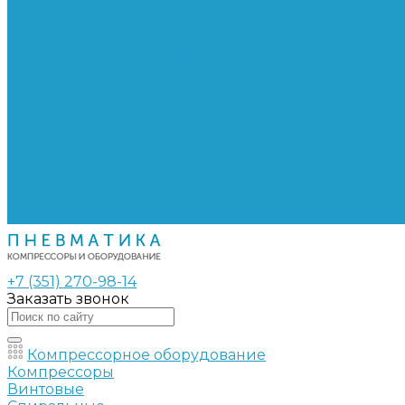
Сепараторы
Фильтры воздушные
Фильтры масляные
Частотные преобразователи
Электромагнитные клапаны
РВД
Муфты обжимные
Рукава РВД
Фитинги
Ремни
Ремонт винтовых компрессоров
Опросные листы
Контакты
+7 (351) 270-98-14
Заказать звонок
Компрессорное оборудование
Компрессоры
Винтовые