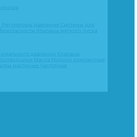
ильтра
и
Регуляторы давления
Системы для
 безопасности
Клапаны мягкого пуска
нимального давления
Клапаны
тоотводчики
Масла
Модули компактные
ьтры масляные
Частотные