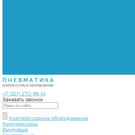
Сепараторы
Фильтры воздушные
Фильтры масляные
Частотные преобразователи
Электромагнитные клапаны
РВД
Муфты обжимные
Рукава РВД
Фитинги
Ремни
Ремонт винтовых компрессоров
Опросные листы
Контакты
+7 (351) 270-98-14
Заказать звонок
Компрессорное оборудование
Компрессоры
Винтовые