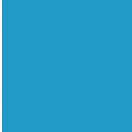
Ресиверы
Фильтра
Водоотделители
Магистральные
Микрофильтры
Сверхтонкой очистки
Субмикрофильтры
Картриджи фильтра
Осушители
Пневматическое
Манометры
Маслораспылители
Мембранные осушители
Микрофильтры-регуляторы
Пневмоглушители
Регуляторы давления
Системы для смазки масляным туманом
Усилители давления
Фильтры-регуляторы
Блокирующие клапаны
Клапаны безопасности
Клапаны мягкого пуска
Конденсатоотводчики