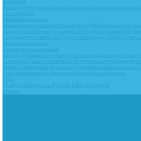
Фильтра
Водоотделители
Магистральные
Микрофильтры
С
Осушители
Пневматическое
Манометры
Маслораспылители
Мембранные осуш
смазки масляным туманом
Усилители давления
Фи
Конденсатоотводчики
Реле давления
Трубки
Кату
Генераторы азота
Запчасти к винтовым
Блоки управления
Вентиляторы охлаждения
Винт
остановки масла
Клапаны предохранительные
Кла
Муфты
Обратные клапана
Радиаторы
Сальники ви
преобразователи
Электромагнитные клапаны
РВД
Муфты обжимные
Рукава РВД
Фитинги
Ремни
Ремонт винтовых компрессоров
Опросные листы
Контакты
...
Компрессорное оборудование
Компрессоры
Винтовые
Спиральные