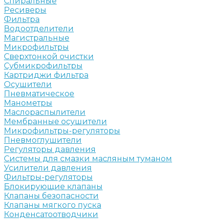
Спиральные
Ресиверы
Фильтра
Водоотделители
Магистральные
Микрофильтры
Сверхтонкой очистки
Субмикрофильтры
Картриджи фильтра
Осушители
Пневматическое
Манометры
Маслораспылители
Мембранные осушители
Микрофильтры-регуляторы
Пневмоглушители
Регуляторы давления
Системы для смазки масляным туманом
Усилители давления
Фильтры-регуляторы
Блокирующие клапаны
Клапаны безопасности
Клапаны мягкого пуска
Конденсатоотводчики