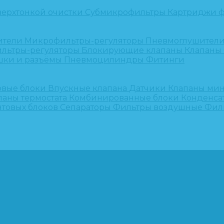
верхтонкой очистки
Субмикрофильтры
Картриджи ф
ители
Микрофильтры-регуляторы
Пневмоглушител
льтры-регуляторы
Блокирующие клапаны
Клапаны
шки и разъёмы
Пневмоцилиндры
Фитинги
овые блоки
Впускные клапана
Датчики
Клапаны ми
паны термостата
Комбинированные блоки
Конденса
нтовых блоков
Сепараторы
Фильтры воздушные
Фил