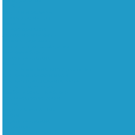
Реле давления
Трубки
Катушки и разъёмы
Пневмоцилиндры
Фитинги
Генераторы азота
Запчасти к винтовым
Блоки управления
Вентиляторы охлаждения
Винтовые блоки
Впускные клапана
Датчики
Клапаны минимального давления
Клапаны остановки масла
Клапаны предохранительные
Клапаны термостата
Комбинированные блоки
Конденсатоотводчики
Масла
Модули компактные
Муфты
Обратные клапана
Радиаторы
Сальники винтовых блоков