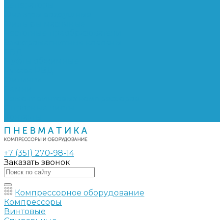
Сепараторы
Фильтры воздушные
Фильтры масляные
Частотные преобразователи
Электромагнитные клапаны
РВД
Муфты обжимные
Рукава РВД
Фитинги
Ремни
Ремонт винтовых компрессоров
Опросные листы
Контакты
+7 (351) 270-98-14
Заказать звонок
Компрессорное оборудование
Компрессоры
Винтовые