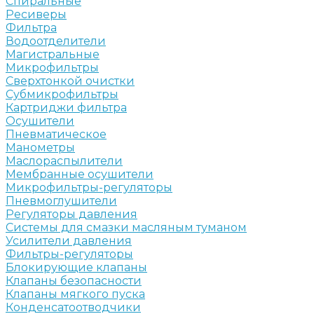
Спиральные
Ресиверы
Фильтра
Водоотделители
Магистральные
Микрофильтры
Сверхтонкой очистки
Субмикрофильтры
Картриджи фильтра
Осушители
Пневматическое
Манометры
Маслораспылители
Мембранные осушители
Микрофильтры-регуляторы
Пневмоглушители
Регуляторы давления
Системы для смазки масляным туманом
Усилители давления
Фильтры-регуляторы
Блокирующие клапаны
Клапаны безопасности
Клапаны мягкого пуска
Конденсатоотводчики