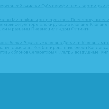
верхтонкой очистки
Субмикрофильтры
Картриджи ф
ители
Микрофильтры-регуляторы
Пневмоглушител
льтры-регуляторы
Блокирующие клапаны
Клапаны
шки и разъёмы
Пневмоцилиндры
Фитинги
овые блоки
Впускные клапана
Датчики
Клапаны ми
паны термостата
Комбинированные блоки
Конденса
нтовых блоков
Сепараторы
Фильтры воздушные
Фил