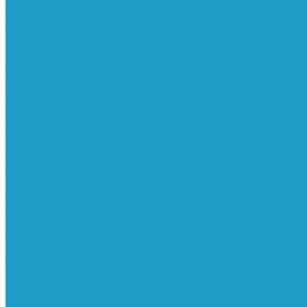
Реле давления
Трубки
Катушки и разъёмы
Пневмоцилиндры
Фитинги
Генераторы азота
Запчасти к винтовым
Блоки управления
Вентиляторы охлаждения
Винтовые блоки
Впускные клапана
Датчики
Клапаны минимального давления
Клапаны остановки масла
Клапаны предохранительные
Клапаны термостата
Комбинированные блоки
Конденсатоотводчики
Масла
Модули компактные
Муфты
Обратные клапана
Радиаторы
Сальники винтовых блоков