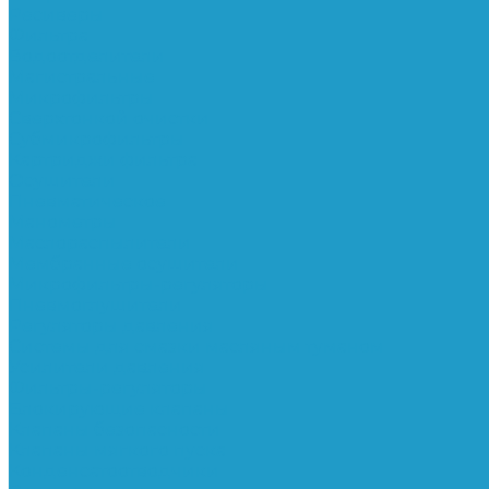
Ресиверы
Фильтра
Водоотделители
Магистральные
Микрофильтры
Сверхтонкой очистки
Субмикрофильтры
Картриджи фильтра
Осушители
Пневматическое
Манометры
Маслораспылители
Мембранные осушители
Микрофильтры-регуляторы
Пневмоглушители
Регуляторы давления
Системы для смазки масляным туманом
Усилители давления
Фильтры-регуляторы
Блокирующие клапаны
Клапаны безопасности
Клапаны мягкого пуска
Конденсатоотводчики