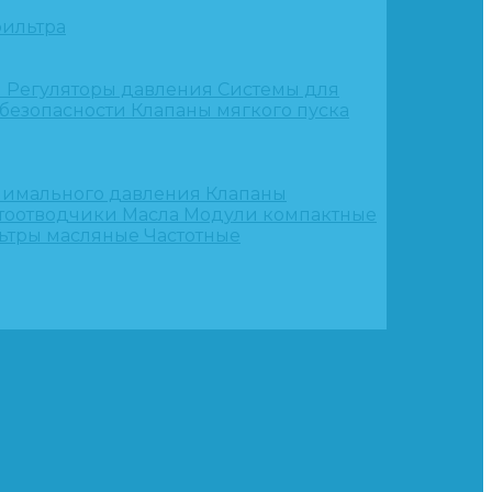
ильтра
и
Регуляторы давления
Системы для
 безопасности
Клапаны мягкого пуска
нимального давления
Клапаны
тоотводчики
Масла
Модули компактные
ьтры масляные
Частотные