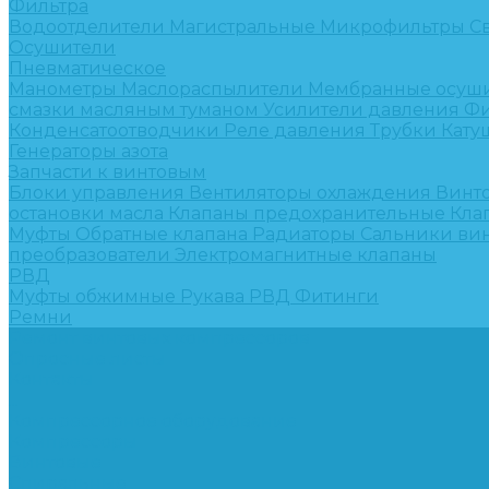
Фильтра
Водоотделители
Магистральные
Микрофильтры
С
Осушители
Пневматическое
Манометры
Маслораспылители
Мембранные осуш
смазки масляным туманом
Усилители давления
Фи
Конденсатоотводчики
Реле давления
Трубки
Кату
Генераторы азота
Запчасти к винтовым
Блоки управления
Вентиляторы охлаждения
Винт
остановки масла
Клапаны предохранительные
Кла
Муфты
Обратные клапана
Радиаторы
Сальники ви
преобразователи
Электромагнитные клапаны
РВД
Муфты обжимные
Рукава РВД
Фитинги
Ремни
Ремонт винтовых компрессоров
Опросные листы
Контакты
...
Компрессорное оборудование
Компрессоры
Винтовые
Спиральные