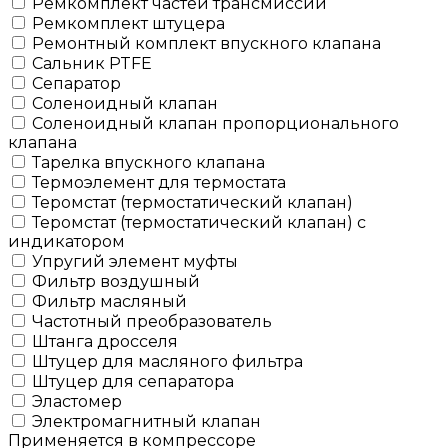
Ремкомплект частей трансмиссии
Ремкомплект штуцера
Ремонтный комплект впускного клапана
Сальник PTFE
Сепаратор
Соленоидный клапан
Соленоидный клапан пропорционального
клапана
Тарелка впускного клапана
Термоэлемент для термостата
Теромстат (термостатический клапан)
Теромстат (термостатический клапан) с
индикатором
Упругий элемент муфты
Фильтр воздушный
Фильтр масляный
Частотный преобразователь
Штанга дросселя
Штуцер для масляного фильтра
Штуцер для сепаратора
Эластомер
Электромагнитный клапан
Применяется в компрессоре