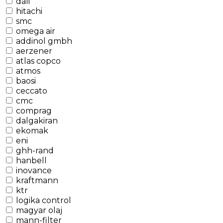
dali
hitachi
smc
omega air
addinol gmbh
aerzener
atlas copco
atmos
baosi
ceccato
cmc
comprag
dalgakiran
ekomak
eni
ghh-rand
hanbell
inovance
kraftmann
ktr
logika control
magyar olaj
mann-filter