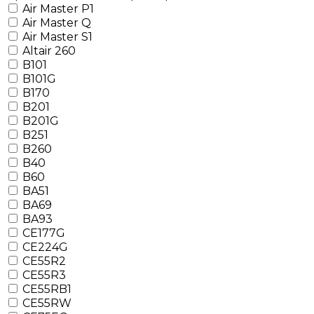
Air Master P1
Air Master Q
Air Master S1
Altair 260
B101
B101G
B170
B201
B201G
B251
B260
B40
B60
BA51
BA69
BA93
CE177G
CE224G
CE55R2
CE55R3
CE55RB1
CE55RW