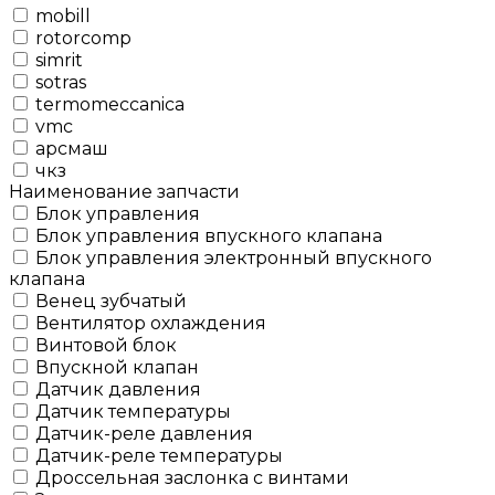
mobill
rotorcomp
simrit
sotras
termomeccanica
vmc
арсмаш
чкз
Наименование запчасти
Блок управления
Блок управления впускного клапана
Блок управления электронный впускного
клапана
Венец зубчатый
Вентилятор охлаждения
Винтовой блок
Впускной клапан
Датчик давления
Датчик температуры
Датчик-реле давления
Датчик-реле температуры
Дроссельная заслонка с винтами