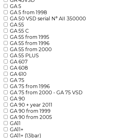
GA 45VSD
GA 5
GA 5 from 1998
GA 50 VSD serial N° AII 350000
GA 55
GA 55 C
GA 55 from 1995
GA 55 from 1996
GA 55 from 2000
GA 55 PLUS
GA 607
GA 608
GA 610
GA 75
GA 75 from 1996
GA 75 from 2000 - GA 75 VSD
GA 90
GA 90 + year 2011
GA 90 from 1999
GA 90 from 2005
GA11
GA11+
GA11+ (13bar)