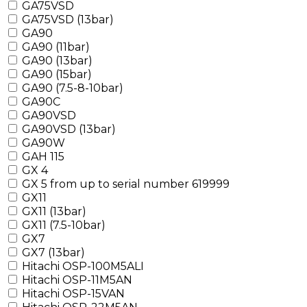
GA75VSD
GA75VSD (13bar)
GA90
GA90 (11bar)
GA90 (13bar)
GA90 (15bar)
GA90 (7.5-8-10bar)
GA90C
GA90VSD
GA90VSD (13bar)
GA90W
GAH 115
GX 4
GX 5 from up to serial number 619999
GX11
GX11 (13bar)
GX11 (7.5-10bar)
GX7
GX7 (13bar)
Hitachi OSP-100M5ALI
Hitachi OSP-11M5AN
Hitachi OSP-15VAN