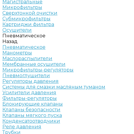
Магистральные
Микрофильтры
Сверхтонкой очистки
Субмикрофильтры
Картриджи фильтра
Осушители
Пневматическое
Назад
Пневматическое
Манометры
Маслораспылители
Мембранные осушители
Микрофильтры-регуляторы
Пневмоглушители
Регуляторы давления
Системы для смазки масляным туманом
Усилители давления
Фильтры-регуляторы
Блокирующие клапаны
Клапаны безопасности
Клапаны мягкого пуска
Конденсатоотводчики
Реле давления
Трубки