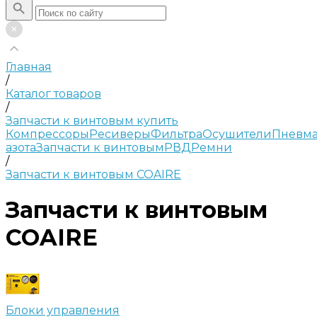
Главная
/
Каталог товаров
/
Запчасти к винтовым купить
Компрессоры
Ресиверы
Фильтра
Осушители
Пневма
азота
Запчасти к винтовым
РВД
Ремни
/
Запчасти к винтовым COAIRE
Запчасти к винтовым
COAIRE
Блоки управления