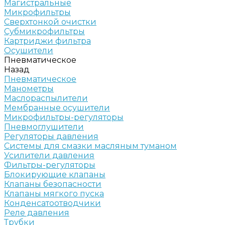
Магистральные
Микрофильтры
Сверхтонкой очистки
Субмикрофильтры
Картриджи фильтра
Осушители
Пневматическое
Назад
Пневматическое
Манометры
Маслораспылители
Мембранные осушители
Микрофильтры-регуляторы
Пневмоглушители
Регуляторы давления
Системы для смазки масляным туманом
Усилители давления
Фильтры-регуляторы
Блокирующие клапаны
Клапаны безопасности
Клапаны мягкого пуска
Конденсатоотводчики
Реле давления
Трубки