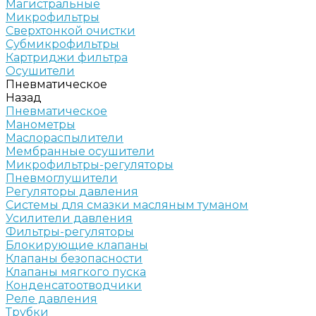
Магистральные
Микрофильтры
Сверхтонкой очистки
Субмикрофильтры
Картриджи фильтра
Осушители
Пневматическое
Назад
Пневматическое
Манометры
Маслораспылители
Мембранные осушители
Микрофильтры-регуляторы
Пневмоглушители
Регуляторы давления
Системы для смазки масляным туманом
Усилители давления
Фильтры-регуляторы
Блокирующие клапаны
Клапаны безопасности
Клапаны мягкого пуска
Конденсатоотводчики
Реле давления
Трубки