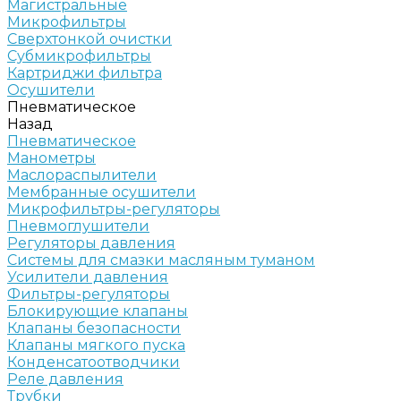
Магистральные
Микрофильтры
Сверхтонкой очистки
Субмикрофильтры
Картриджи фильтра
Осушители
Пневматическое
Назад
Пневматическое
Манометры
Маслораспылители
Мембранные осушители
Микрофильтры-регуляторы
Пневмоглушители
Регуляторы давления
Системы для смазки масляным туманом
Усилители давления
Фильтры-регуляторы
Блокирующие клапаны
Клапаны безопасности
Клапаны мягкого пуска
Конденсатоотводчики
Реле давления
Трубки