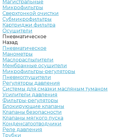
Магистральные
Микрофильтры
Сверхтонкой очистки
Субмикрофильтры
Картриджи фильтра
Осушители
Пневматическое
Назад
Пневматическое
Манометры
Маслораспылители
Мембранные осушители
Микрофильтры-регуляторы
Пневмоглушители
Регуляторы давления
Системы для смазки масляным туманом
Усилители давления
Фильтры-регуляторы
Блокирующие клапаны
Клапаны безопасности
Клапаны мягкого пуска
Конденсатоотводчики
Реле давления
Трубки