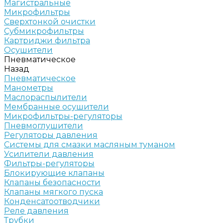
Магистральные
Микрофильтры
Сверхтонкой очистки
Субмикрофильтры
Картриджи фильтра
Осушители
Пневматическое
Назад
Пневматическое
Манометры
Маслораспылители
Мембранные осушители
Микрофильтры-регуляторы
Пневмоглушители
Регуляторы давления
Системы для смазки масляным туманом
Усилители давления
Фильтры-регуляторы
Блокирующие клапаны
Клапаны безопасности
Клапаны мягкого пуска
Конденсатоотводчики
Реле давления
Трубки