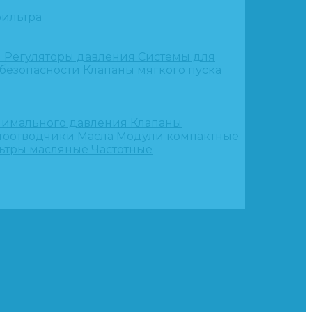
ильтра
и
Регуляторы давления
Системы для
 безопасности
Клапаны мягкого пуска
нимального давления
Клапаны
тоотводчики
Масла
Модули компактные
ьтры масляные
Частотные