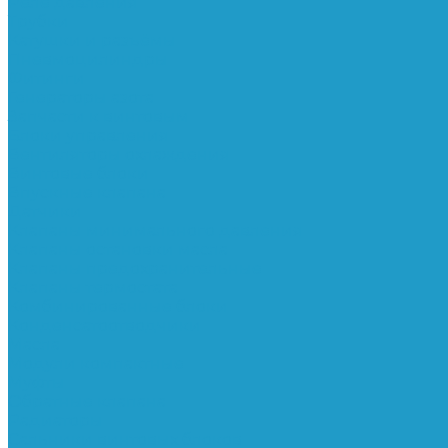
Реле давления
Трубки
Катушки и разъёмы
Пневмоцилиндры
Фитинги
Генераторы азота
Запчасти к винтовым
Блоки управления
Вентиляторы охлаждения
Винтовые блоки
Впускные клапана
Датчики
Клапаны минимального давления
Клапаны остановки масла
Клапаны предохранительные
Клапаны термостата
Комбинированные блоки
Конденсатоотводчики
Масла
Модули компактные
Муфты
Обратные клапана
Радиаторы
Сальники винтовых блоков