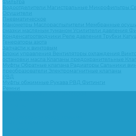
Фильтра
Водоотделители
Магистральные
Микрофильтры
С
Осушители
Пневматическое
Манометры
Маслораспылители
Мембранные осуш
смазки масляным туманом
Усилители давления
Фи
Конденсатоотводчики
Реле давления
Трубки
Кату
Генераторы азота
Запчасти к винтовым
Блоки управления
Вентиляторы охлаждения
Винт
остановки масла
Клапаны предохранительные
Кла
Муфты
Обратные клапана
Радиаторы
Сальники ви
преобразователи
Электромагнитные клапаны
РВД
Муфты обжимные
Рукава РВД
Фитинги
Ремни
Ремонт винтовых компрессоров
Опросные листы
Контакты
...
Компрессорное оборудование
Компрессоры
Винтовые
Спиральные