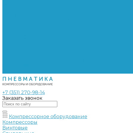
Сепараторы
Фильтры воздушные
Фильтры масляные
Частотные преобразователи
Электромагнитные клапаны
РВД
Муфты обжимные
Рукава РВД
Фитинги
Ремни
Ремонт винтовых компрессоров
Опросные листы
Контакты
+7 (351) 270-98-14
Заказать звонок
Компрессорное оборудование
Компрессоры
Винтовые