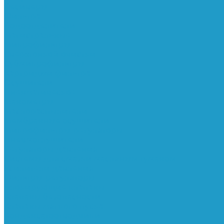
Ресиверы
Фильтра
Водоотделители
Магистральные
Микрофильтры
Сверхтонкой очистки
Субмикрофильтры
Картриджи фильтра
Осушители
Пневматическое
Манометры
Маслораспылители
Мембранные осушители
Микрофильтры-регуляторы
Пневмоглушители
Регуляторы давления
Системы для смазки масляным туманом
Усилители давления
Фильтры-регуляторы
Блокирующие клапаны
Клапаны безопасности
Клапаны мягкого пуска
Конденсатоотводчики