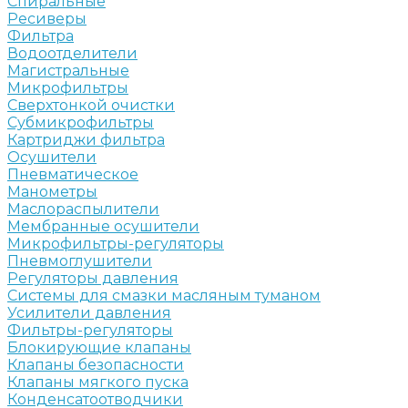
Спиральные
Ресиверы
Фильтра
Водоотделители
Магистральные
Микрофильтры
Сверхтонкой очистки
Субмикрофильтры
Картриджи фильтра
Осушители
Пневматическое
Манометры
Маслораспылители
Мембранные осушители
Микрофильтры-регуляторы
Пневмоглушители
Регуляторы давления
Системы для смазки масляным туманом
Усилители давления
Фильтры-регуляторы
Блокирующие клапаны
Клапаны безопасности
Клапаны мягкого пуска
Конденсатоотводчики