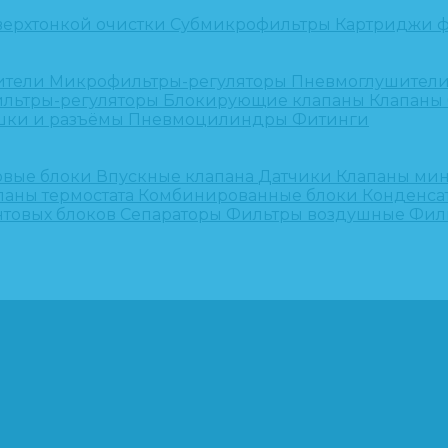
верхтонкой очистки
Субмикрофильтры
Картриджи ф
ители
Микрофильтры-регуляторы
Пневмоглушител
льтры-регуляторы
Блокирующие клапаны
Клапаны
шки и разъёмы
Пневмоцилиндры
Фитинги
овые блоки
Впускные клапана
Датчики
Клапаны ми
паны термостата
Комбинированные блоки
Конденса
нтовых блоков
Сепараторы
Фильтры воздушные
Фил