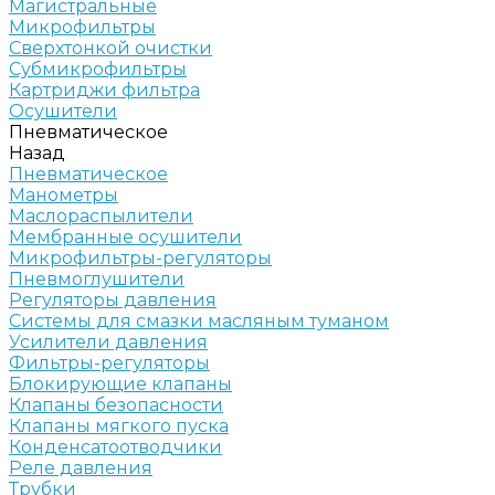
Магистральные
Микрофильтры
Сверхтонкой очистки
Субмикрофильтры
Картриджи фильтра
Осушители
Пневматическое
Назад
Пневматическое
Манометры
Маслораспылители
Мембранные осушители
Микрофильтры-регуляторы
Пневмоглушители
Регуляторы давления
Системы для смазки масляным туманом
Усилители давления
Фильтры-регуляторы
Блокирующие клапаны
Клапаны безопасности
Клапаны мягкого пуска
Конденсатоотводчики
Реле давления
Трубки