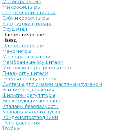
Магистральные
Микрофильтры
Сверхтонкой очистки
Субмикрофильтры
Картриджи фильтра
Осушители
Пневматическое
Назад
Пневматическое
Манометры
Маслораспылители
Мембранные осушители
Микрофильтры-регуляторы
Пневмоглушители
Регуляторы давления
Системы для смазки масляным туманом
Усилители давления
Фильтры-регуляторы
Блокирующие клапаны
Клапаны безопасности
Клапаны мягкого пуска
Конденсатоотводчики
Реле давления
Трубки