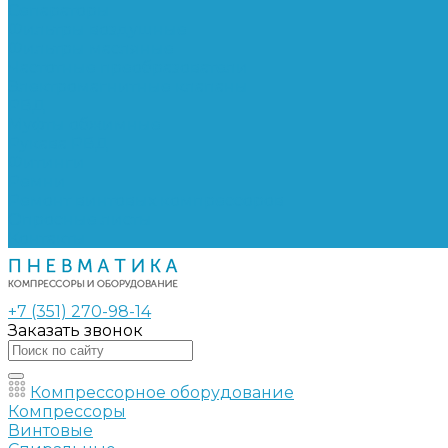
Сепараторы
Фильтры воздушные
Фильтры масляные
Частотные преобразователи
Электромагнитные клапаны
РВД
Муфты обжимные
Рукава РВД
Фитинги
Ремни
Ремонт винтовых компрессоров
Опросные листы
Контакты
+7 (351) 270-98-14
Заказать звонок
Компрессорное оборудование
Компрессоры
Винтовые