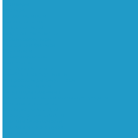
Ресиверы
Фильтра
Водоотделители
Магистральные
Микрофильтры
Сверхтонкой очистки
Субмикрофильтры
Картриджи фильтра
Осушители
Пневматическое
Манометры
Маслораспылители
Мембранные осушители
Микрофильтры-регуляторы
Пневмоглушители
Регуляторы давления
Системы для смазки масляным туманом
Усилители давления
Фильтры-регуляторы
Блокирующие клапаны
Клапаны безопасности
Клапаны мягкого пуска
Конденсатоотводчики