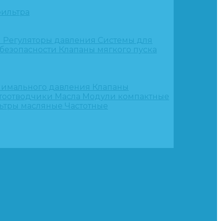
ильтра
и
Регуляторы давления
Системы для
 безопасности
Клапаны мягкого пуска
нимального давления
Клапаны
тоотводчики
Масла
Модули компактные
ьтры масляные
Частотные