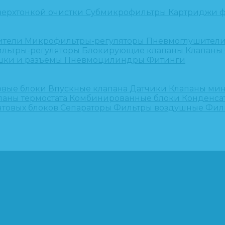
верхтонкой очистки
Субмикрофильтры
Картриджи ф
ители
Микрофильтры-регуляторы
Пневмоглушител
льтры-регуляторы
Блокирующие клапаны
Клапаны
шки и разъёмы
Пневмоцилиндры
Фитинги
овые блоки
Впускные клапана
Датчики
Клапаны ми
паны термостата
Комбинированные блоки
Конденса
нтовых блоков
Сепараторы
Фильтры воздушные
Фил