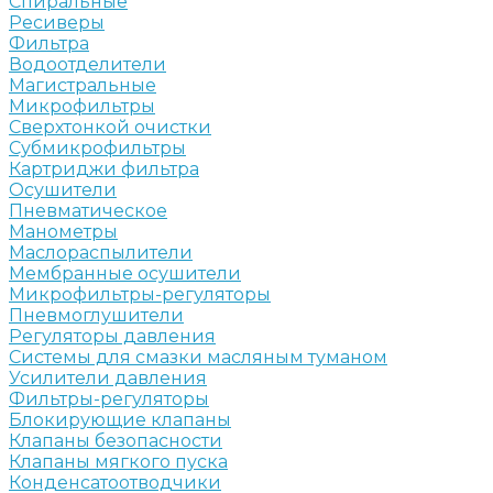
Спиральные
Ресиверы
Фильтра
Водоотделители
Магистральные
Микрофильтры
Сверхтонкой очистки
Субмикрофильтры
Картриджи фильтра
Осушители
Пневматическое
Манометры
Маслораспылители
Мембранные осушители
Микрофильтры-регуляторы
Пневмоглушители
Регуляторы давления
Системы для смазки масляным туманом
Усилители давления
Фильтры-регуляторы
Блокирующие клапаны
Клапаны безопасности
Клапаны мягкого пуска
Конденсатоотводчики