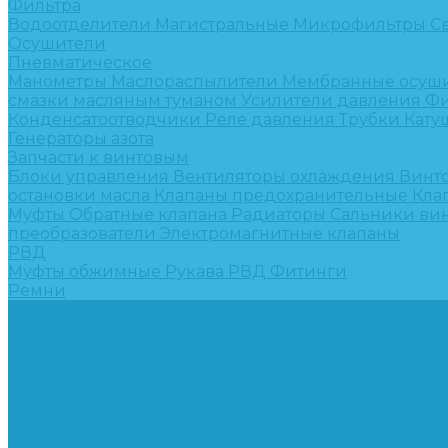
Фильтра
Водоотделители
Магистральные
Микрофильтры
С
Осушители
Пневматическое
Манометры
Маслораспылители
Мембранные осуш
смазки масляным туманом
Усилители давления
Фи
Конденсатоотводчики
Реле давления
Трубки
Кату
Генераторы азота
Запчасти к винтовым
Блоки управления
Вентиляторы охлаждения
Винт
остановки масла
Клапаны предохранительные
Кла
Муфты
Обратные клапана
Радиаторы
Сальники ви
преобразователи
Электромагнитные клапаны
РВД
Муфты обжимные
Рукава РВД
Фитинги
Ремни
Ремонт винтовых компрессоров
Опросные листы
Контакты
...
Компрессорное оборудование
Компрессоры
Винтовые
Спиральные