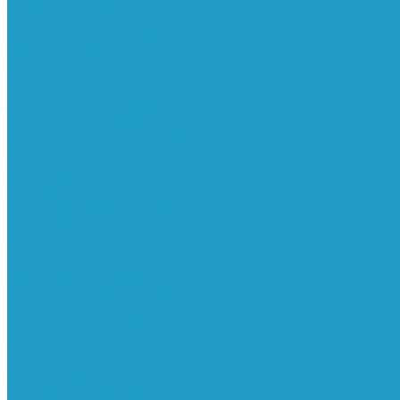
Реле давления
Трубки
Катушки и разъёмы
Пневмоцилиндры
Фитинги
Генераторы азота
Запчасти к винтовым
Блоки управления
Вентиляторы охлаждения
Винтовые блоки
Впускные клапана
Датчики
Клапаны минимального давления
Клапаны остановки масла
Клапаны предохранительные
Клапаны термостата
Комбинированные блоки
Конденсатоотводчики
Масла
Модули компактные
Муфты
Обратные клапана
Радиаторы
Сальники винтовых блоков