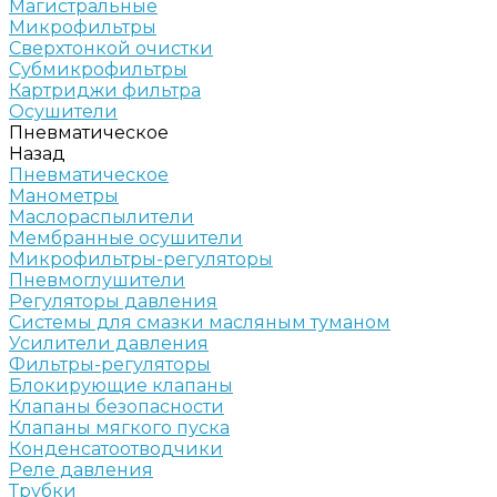
Магистральные
Микрофильтры
Сверхтонкой очистки
Субмикрофильтры
Картриджи фильтра
Осушители
Пневматическое
Назад
Пневматическое
Манометры
Маслораспылители
Мембранные осушители
Микрофильтры-регуляторы
Пневмоглушители
Регуляторы давления
Системы для смазки масляным туманом
Усилители давления
Фильтры-регуляторы
Блокирующие клапаны
Клапаны безопасности
Клапаны мягкого пуска
Конденсатоотводчики
Реле давления
Трубки