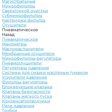
Магистральные
Микрофильтры
Сверхтонкой очистки
Субмикрофильтры
Картриджи фильтра
Осушители
Пневматическое
Назад
Пневматическое
Манометры
Маслораспылители
Мембранные осушители
Микрофильтры-регуляторы
Пневмоглушители
Регуляторы давления
Системы для смазки масляным туманом
Усилители давления
Фильтры-регуляторы
Блокирующие клапаны
Клапаны безопасности
Клапаны мягкого пуска
Конденсатоотводчики
Реле давления
Трубки