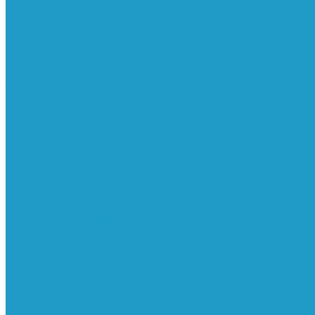
Реле давления
Трубки
Катушки и разъёмы
Пневмоцилиндры
Фитинги
Генераторы азота
Запчасти к винтовым
Блоки управления
Вентиляторы охлаждения
Винтовые блоки
Впускные клапана
Датчики
Клапаны минимального давления
Клапаны остановки масла
Клапаны предохранительные
Клапаны термостата
Комбинированные блоки
Конденсатоотводчики
Масла
Модули компактные
Муфты
Обратные клапана
Радиаторы
Сальники винтовых блоков