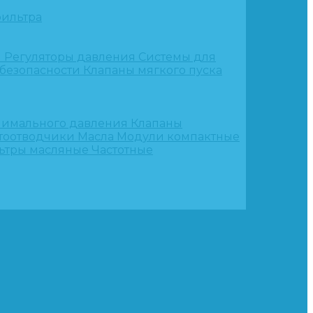
ильтра
и
Регуляторы давления
Системы для
 безопасности
Клапаны мягкого пуска
нимального давления
Клапаны
тоотводчики
Масла
Модули компактные
ьтры масляные
Частотные