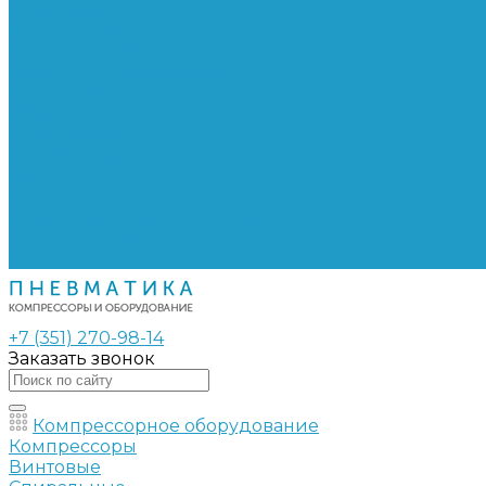
Сепараторы
Фильтры воздушные
Фильтры масляные
Частотные преобразователи
Электромагнитные клапаны
РВД
Муфты обжимные
Рукава РВД
Фитинги
Ремни
Ремонт винтовых компрессоров
Опросные листы
Контакты
+7 (351) 270-98-14
Заказать звонок
Компрессорное оборудование
Компрессоры
Винтовые