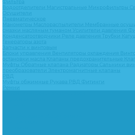
Фильтра
Водоотделители
Магистральные
Микрофильтры
С
Осушители
Пневматическое
Манометры
Маслораспылители
Мембранные осуш
смазки масляным туманом
Усилители давления
Фи
Конденсатоотводчики
Реле давления
Трубки
Кату
Генераторы азота
Запчасти к винтовым
Блоки управления
Вентиляторы охлаждения
Винт
остановки масла
Клапаны предохранительные
Кла
Муфты
Обратные клапана
Радиаторы
Сальники ви
преобразователи
Электромагнитные клапаны
РВД
Муфты обжимные
Рукава РВД
Фитинги
Ремни
Ремонт винтовых компрессоров
Опросные листы
Контакты
...
Компрессорное оборудование
Компрессоры
Винтовые
Спиральные