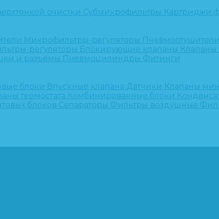
верхтонкой очистки
Субмикрофильтры
Картриджи ф
ители
Микрофильтры-регуляторы
Пневмоглушител
льтры-регуляторы
Блокирующие клапаны
Клапаны
шки и разъёмы
Пневмоцилиндры
Фитинги
овые блоки
Впускные клапана
Датчики
Клапаны ми
паны термостата
Комбинированные блоки
Конденса
нтовых блоков
Сепараторы
Фильтры воздушные
Фил