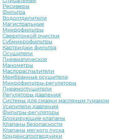
Спиральные
Ресиверы
Фильтра
Водоотделители
Магистральные
Микрофильтры
Сверхтонкой очистки
Субмикрофильтры
Картриджи фильтра
Осушители
Пневматическое
Манометры
Маслораспылители
Мембранные осушители
Микрофильтры-регуляторы
Пневмоглушители
Регуляторы давления
Системы для смазки масляным туманом
Усилители давления
Фильтры-регуляторы
Блокирующие клапаны
Клапаны безопасности
Клапаны мягкого пуска
Конденсатоотводчики