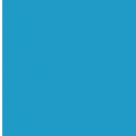
Ресиверы
Фильтра
Водоотделители
Магистральные
Микрофильтры
Сверхтонкой очистки
Субмикрофильтры
Картриджи фильтра
Осушители
Пневматическое
Манометры
Маслораспылители
Мембранные осушители
Микрофильтры-регуляторы
Пневмоглушители
Регуляторы давления
Системы для смазки масляным туманом
Усилители давления
Фильтры-регуляторы
Блокирующие клапаны
Клапаны безопасности
Клапаны мягкого пуска
Конденсатоотводчики