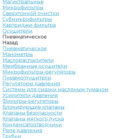
Магистральные
Микрофильтры
Сверхтонкой очистки
Субмикрофильтры
Картриджи фильтра
Осушители
Пневматическое
Назад
Пневматическое
Манометры
Маслораспылители
Мембранные осушители
Микрофильтры-регуляторы
Пневмоглушители
Регуляторы давления
Системы для смазки масляным туманом
Усилители давления
Фильтры-регуляторы
Блокирующие клапаны
Клапаны безопасности
Клапаны мягкого пуска
Конденсатоотводчики
Реле давления
Трубки