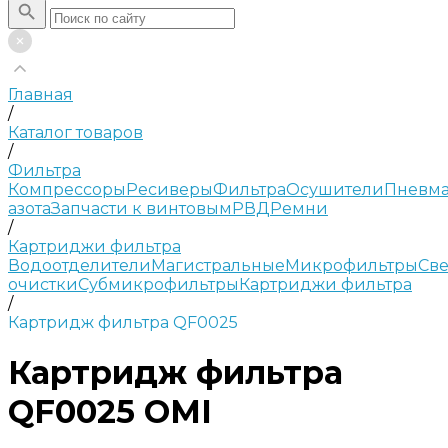
Главная
/
Каталог товаров
/
Фильтра
Компрессоры
Ресиверы
Фильтра
Осушители
Пневма
азота
Запчасти к винтовым
РВД
Ремни
/
Картриджи фильтра
Водоотделители
Магистральные
Микрофильтры
Све
очистки
Субмикрофильтры
Картриджи фильтра
/
Картридж фильтра QF0025
Картридж фильтра
QF0025 OMI