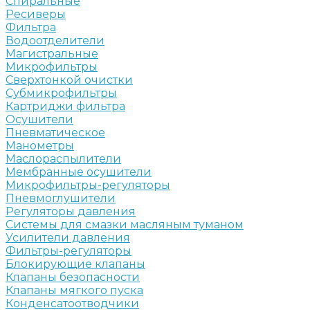
Спиральные
Ресиверы
Фильтра
Водоотделители
Магистральные
Микрофильтры
Сверхтонкой очистки
Субмикрофильтры
Картриджи фильтра
Осушители
Пневматическое
Манометры
Маслораспылители
Мембранные осушители
Микрофильтры-регуляторы
Пневмоглушители
Регуляторы давления
Системы для смазки масляным туманом
Усилители давления
Фильтры-регуляторы
Блокирующие клапаны
Клапаны безопасности
Клапаны мягкого пуска
Конденсатоотводчики