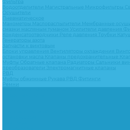
Фильтра
Водоотделители
Магистральные
Микрофильтры
С
Осушители
Пневматическое
Манометры
Маслораспылители
Мембранные осуш
смазки масляным туманом
Усилители давления
Фи
Конденсатоотводчики
Реле давления
Трубки
Кату
Генераторы азота
Запчасти к винтовым
Блоки управления
Вентиляторы охлаждения
Винт
остановки масла
Клапаны предохранительные
Кла
Муфты
Обратные клапана
Радиаторы
Сальники ви
преобразователи
Электромагнитные клапаны
РВД
Муфты обжимные
Рукава РВД
Фитинги
Ремни
Ремонт винтовых компрессоров
Опросные листы
Контакты
...
Компрессорное оборудование
Компрессоры
Винтовые
Спиральные