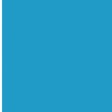
Ресиверы
Фильтра
Водоотделители
Магистральные
Микрофильтры
Сверхтонкой очистки
Субмикрофильтры
Картриджи фильтра
Осушители
Пневматическое
Манометры
Маслораспылители
Мембранные осушители
Микрофильтры-регуляторы
Пневмоглушители
Регуляторы давления
Системы для смазки масляным туманом
Усилители давления
Фильтры-регуляторы
Блокирующие клапаны
Клапаны безопасности
Клапаны мягкого пуска
Конденсатоотводчики