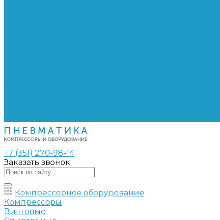
Сепараторы
Фильтры воздушные
Фильтры масляные
Частотные преобразователи
Электромагнитные клапаны
РВД
Муфты обжимные
Рукава РВД
Фитинги
Ремни
Ремонт винтовых компрессоров
Опросные листы
Контакты
+7 (351) 270-98-14
Заказать звонок
Компрессорное оборудование
Компрессоры
Винтовые