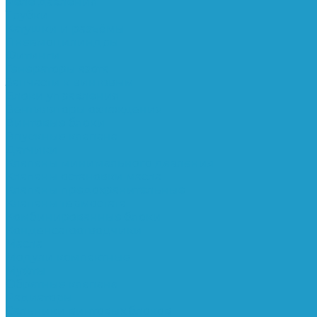
Реле давления
Трубки
Катушки и разъёмы
Пневмоцилиндры
Фитинги
Генераторы азота
Запчасти к винтовым
Блоки управления
Вентиляторы охлаждения
Винтовые блоки
Впускные клапана
Датчики
Клапаны минимального давления
Клапаны остановки масла
Клапаны предохранительные
Клапаны термостата
Комбинированные блоки
Конденсатоотводчики
Масла
Модули компактные
Муфты
Обратные клапана
Радиаторы
Сальники винтовых блоков