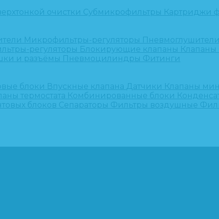
верхтонкой очистки
Субмикрофильтры
Картриджи ф
ители
Микрофильтры-регуляторы
Пневмоглушител
льтры-регуляторы
Блокирующие клапаны
Клапаны
шки и разъёмы
Пневмоцилиндры
Фитинги
овые блоки
Впускные клапана
Датчики
Клапаны ми
паны термостата
Комбинированные блоки
Конденса
нтовых блоков
Сепараторы
Фильтры воздушные
Фил