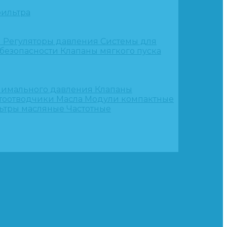
ильтра
и
Регуляторы давления
Системы для
 безопасности
Клапаны мягкого пуска
нимального давления
Клапаны
тоотводчики
Масла
Модули компактные
ьтры масляные
Частотные