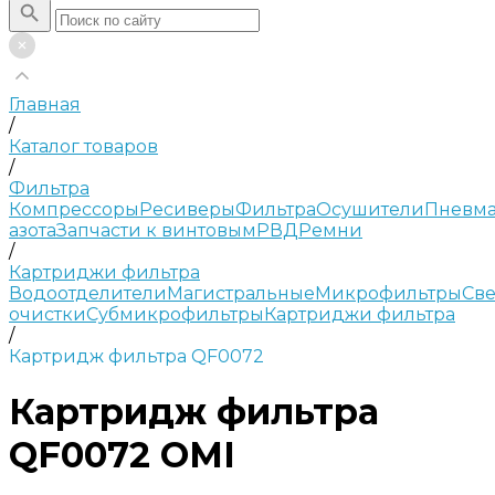
Главная
/
Каталог товаров
/
Фильтра
Компрессоры
Ресиверы
Фильтра
Осушители
Пневма
азота
Запчасти к винтовым
РВД
Ремни
/
Картриджи фильтра
Водоотделители
Магистральные
Микрофильтры
Све
очистки
Субмикрофильтры
Картриджи фильтра
/
Картридж фильтра QF0072
Картридж фильтра
QF0072 OMI