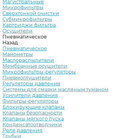
Магистральные
Микрофильтры
Сверхтонкой очистки
Субмикрофильтры
Картриджи фильтра
Осушители
Пневматическое
Назад
Пневматическое
Манометры
Маслораспылители
Мембранные осушители
Микрофильтры-регуляторы
Пневмоглушители
Регуляторы давления
Системы для смазки масляным туманом
Усилители давления
Фильтры-регуляторы
Блокирующие клапаны
Клапаны безопасности
Клапаны мягкого пуска
Конденсатоотводчики
Реле давления
Трубки