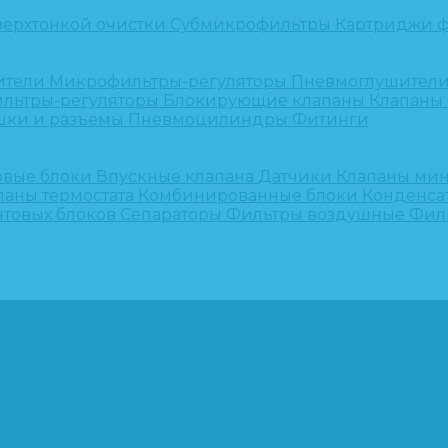
верхтонкой очистки
Субмикрофильтры
Картриджи ф
ители
Микрофильтры-регуляторы
Пневмоглушител
льтры-регуляторы
Блокирующие клапаны
Клапаны
шки и разъёмы
Пневмоцилиндры
Фитинги
овые блоки
Впускные клапана
Датчики
Клапаны ми
паны термостата
Комбинированные блоки
Конденса
нтовых блоков
Сепараторы
Фильтры воздушные
Фил