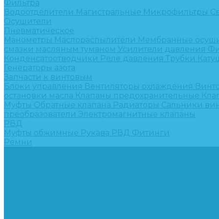
Фильтра
Водоотделители
Магистральные
Микрофильтры
С
Осушители
Пневматическое
Манометры
Маслораспылители
Мембранные осуш
смазки масляным туманом
Усилители давления
Фи
Конденсатоотводчики
Реле давления
Трубки
Кату
Генераторы азота
Запчасти к винтовым
Блоки управления
Вентиляторы охлаждения
Винт
остановки масла
Клапаны предохранительные
Кла
Муфты
Обратные клапана
Радиаторы
Сальники ви
преобразователи
Электромагнитные клапаны
РВД
Муфты обжимные
Рукава РВД
Фитинги
Ремни
Ремонт винтовых компрессоров
Опросные листы
Контакты
...
Компрессорное оборудование
Компрессоры
Винтовые
Спиральные