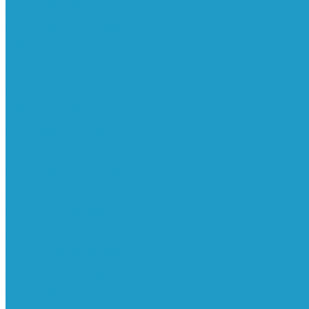
Реле давления
Трубки
Катушки и разъёмы
Пневмоцилиндры
Фитинги
Генераторы азота
Запчасти к винтовым
Блоки управления
Вентиляторы охлаждения
Винтовые блоки
Впускные клапана
Датчики
Клапаны минимального давления
Клапаны остановки масла
Клапаны предохранительные
Клапаны термостата
Комбинированные блоки
Конденсатоотводчики
Масла
Модули компактные
Муфты
Обратные клапана
Радиаторы
Сальники винтовых блоков