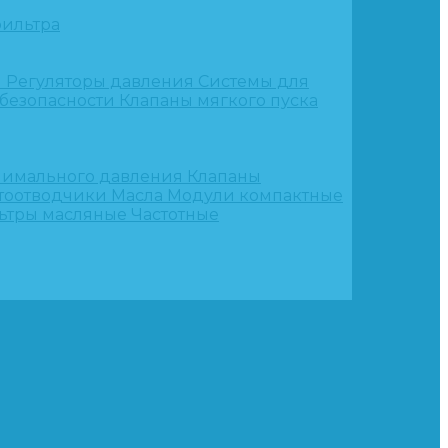
ильтра
и
Регуляторы давления
Системы для
 безопасности
Клапаны мягкого пуска
нимального давления
Клапаны
тоотводчики
Масла
Модули компактные
ьтры масляные
Частотные