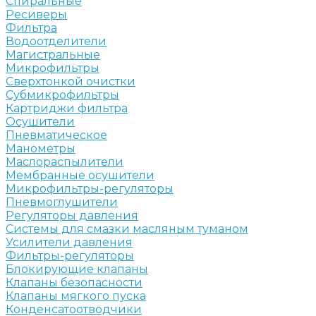
Спиральные
Ресиверы
Фильтра
Водоотделители
Магистральные
Микрофильтры
Сверхтонкой очистки
Субмикрофильтры
Картриджи фильтра
Осушители
Пневматическое
Манометры
Маслораспылители
Мембранные осушители
Микрофильтры-регуляторы
Пневмоглушители
Регуляторы давления
Системы для смазки масляным туманом
Усилители давления
Фильтры-регуляторы
Блокирующие клапаны
Клапаны безопасности
Клапаны мягкого пуска
Конденсатоотводчики