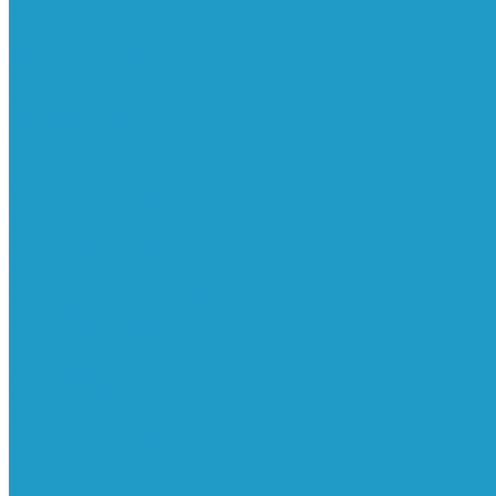
Ресиверы
Фильтра
Водоотделители
Магистральные
Микрофильтры
Сверхтонкой очистки
Субмикрофильтры
Картриджи фильтра
Осушители
Пневматическое
Манометры
Маслораспылители
Мембранные осушители
Микрофильтры-регуляторы
Пневмоглушители
Регуляторы давления
Системы для смазки масляным туманом
Усилители давления
Фильтры-регуляторы
Блокирующие клапаны
Клапаны безопасности
Клапаны мягкого пуска
Конденсатоотводчики