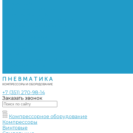
Сепараторы
Фильтры воздушные
Фильтры масляные
Частотные преобразователи
Электромагнитные клапаны
РВД
Муфты обжимные
Рукава РВД
Фитинги
Ремни
Ремонт винтовых компрессоров
Опросные листы
Контакты
+7 (351) 270-98-14
Заказать звонок
Компрессорное оборудование
Компрессоры
Винтовые