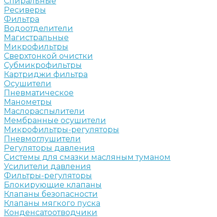
Спиральные
Ресиверы
Фильтра
Водоотделители
Магистральные
Микрофильтры
Сверхтонкой очистки
Субмикрофильтры
Картриджи фильтра
Осушители
Пневматическое
Манометры
Маслораспылители
Мембранные осушители
Микрофильтры-регуляторы
Пневмоглушители
Регуляторы давления
Системы для смазки масляным туманом
Усилители давления
Фильтры-регуляторы
Блокирующие клапаны
Клапаны безопасности
Клапаны мягкого пуска
Конденсатоотводчики