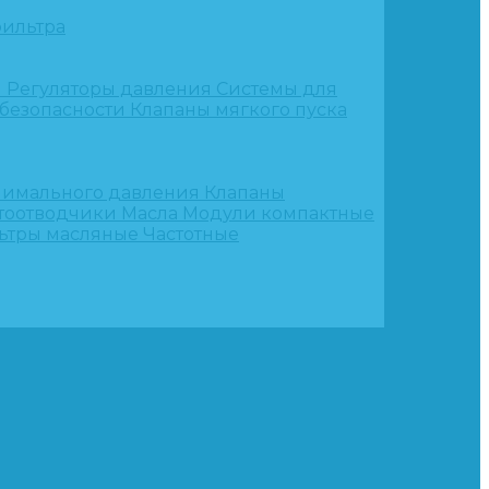
ильтра
и
Регуляторы давления
Системы для
 безопасности
Клапаны мягкого пуска
нимального давления
Клапаны
тоотводчики
Масла
Модули компактные
ьтры масляные
Частотные