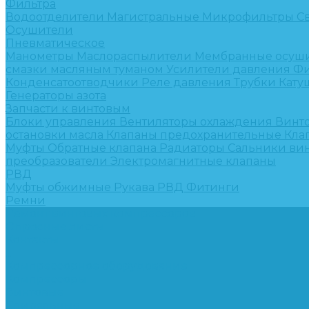
Фильтра
Водоотделители
Магистральные
Микрофильтры
С
Осушители
Пневматическое
Манометры
Маслораспылители
Мембранные осуш
смазки масляным туманом
Усилители давления
Фи
Конденсатоотводчики
Реле давления
Трубки
Кату
Генераторы азота
Запчасти к винтовым
Блоки управления
Вентиляторы охлаждения
Винт
остановки масла
Клапаны предохранительные
Кла
Муфты
Обратные клапана
Радиаторы
Сальники ви
преобразователи
Электромагнитные клапаны
РВД
Муфты обжимные
Рукава РВД
Фитинги
Ремни
Ремонт винтовых компрессоров
Опросные листы
Контакты
...
Компрессорное оборудование
Компрессоры
Винтовые
Спиральные