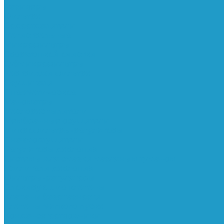
Ресиверы
Фильтра
Водоотделители
Магистральные
Микрофильтры
Сверхтонкой очистки
Субмикрофильтры
Картриджи фильтра
Осушители
Пневматическое
Манометры
Маслораспылители
Мембранные осушители
Микрофильтры-регуляторы
Пневмоглушители
Регуляторы давления
Системы для смазки масляным туманом
Усилители давления
Фильтры-регуляторы
Блокирующие клапаны
Клапаны безопасности
Клапаны мягкого пуска
Конденсатоотводчики