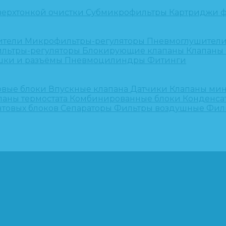
верхтонкой очистки
Субмикрофильтры
Картриджи ф
ители
Микрофильтры-регуляторы
Пневмоглушител
льтры-регуляторы
Блокирующие клапаны
Клапаны
шки и разъёмы
Пневмоцилиндры
Фитинги
овые блоки
Впускные клапана
Датчики
Клапаны ми
паны термостата
Комбинированные блоки
Конденса
нтовых блоков
Сепараторы
Фильтры воздушные
Фил