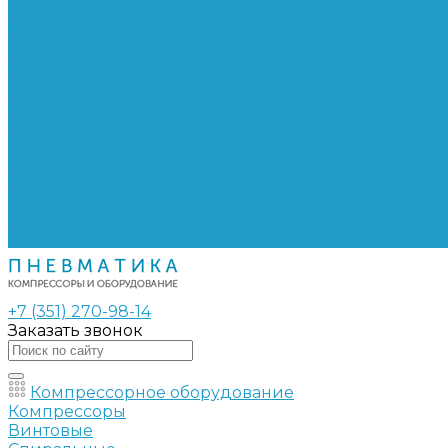
Сепараторы
Фильтры воздушные
Фильтры масляные
Частотные преобразователи
Электромагнитные клапаны
РВД
Муфты обжимные
Рукава РВД
Фитинги
Ремни
Ремонт винтовых компрессоров
Опросные листы
Контакты
+7 (351) 270-98-14
Заказать звонок
Компрессорное оборудование
Компрессоры
Винтовые