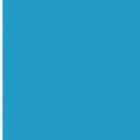
Реле давления
Трубки
Катушки и разъёмы
Пневмоцилиндры
Фитинги
Генераторы азота
Запчасти к винтовым
Блоки управления
Вентиляторы охлаждения
Винтовые блоки
Впускные клапана
Датчики
Клапаны минимального давления
Клапаны остановки масла
Клапаны предохранительные
Клапаны термостата
Комбинированные блоки
Конденсатоотводчики
Масла
Модули компактные
Муфты
Обратные клапана
Радиаторы
Сальники винтовых блоков