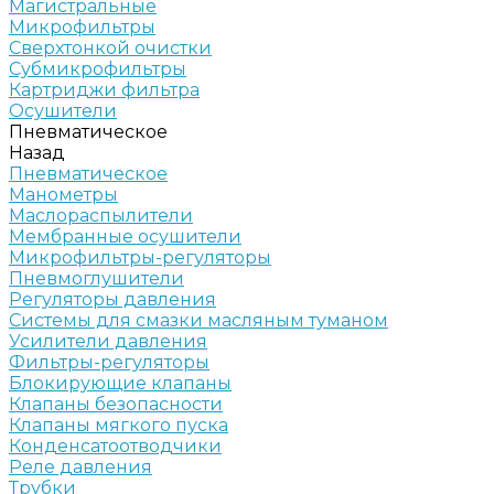
Магистральные
Микрофильтры
Сверхтонкой очистки
Субмикрофильтры
Картриджи фильтра
Осушители
Пневматическое
Назад
Пневматическое
Манометры
Маслораспылители
Мембранные осушители
Микрофильтры-регуляторы
Пневмоглушители
Регуляторы давления
Системы для смазки масляным туманом
Усилители давления
Фильтры-регуляторы
Блокирующие клапаны
Клапаны безопасности
Клапаны мягкого пуска
Конденсатоотводчики
Реле давления
Трубки