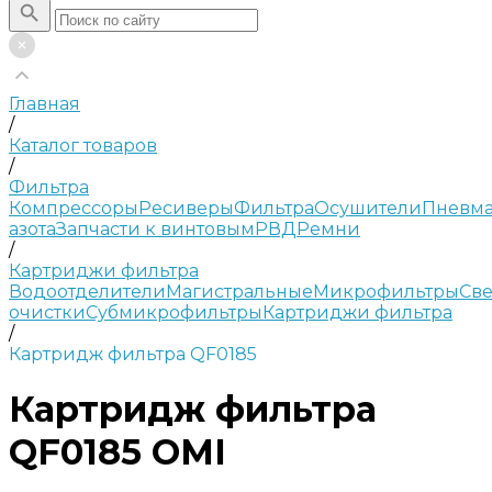
Главная
/
Каталог товаров
/
Фильтра
Компрессоры
Ресиверы
Фильтра
Осушители
Пневма
азота
Запчасти к винтовым
РВД
Ремни
/
Картриджи фильтра
Водоотделители
Магистральные
Микрофильтры
Све
очистки
Субмикрофильтры
Картриджи фильтра
/
Картридж фильтра QF0185
Картридж фильтра
QF0185 OMI