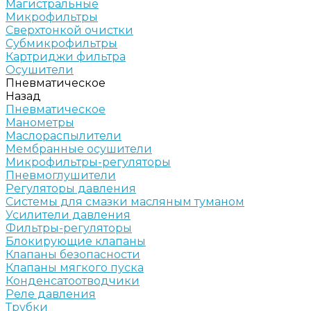
Магистральные
Микрофильтры
Сверхтонкой очистки
Субмикрофильтры
Картриджи фильтра
Осушители
Пневматическое
Назад
Пневматическое
Манометры
Маслораспылители
Мембранные осушители
Микрофильтры-регуляторы
Пневмоглушители
Регуляторы давления
Системы для смазки масляным туманом
Усилители давления
Фильтры-регуляторы
Блокирующие клапаны
Клапаны безопасности
Клапаны мягкого пуска
Конденсатоотводчики
Реле давления
Трубки