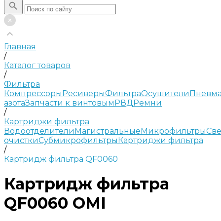
Главная
/
Каталог товаров
/
Фильтра
Компрессоры
Ресиверы
Фильтра
Осушители
Пневма
азота
Запчасти к винтовым
РВД
Ремни
/
Картриджи фильтра
Водоотделители
Магистральные
Микрофильтры
Све
очистки
Субмикрофильтры
Картриджи фильтра
/
Картридж фильтра QF0060
Картридж фильтра
QF0060 OMI