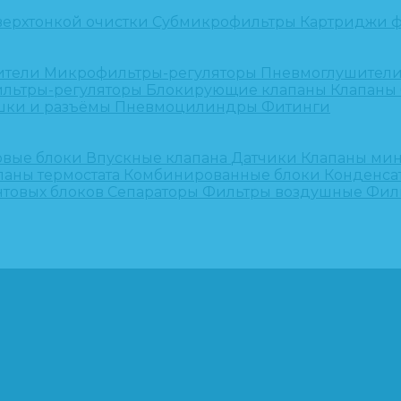
верхтонкой очистки
Субмикрофильтры
Картриджи ф
ители
Микрофильтры-регуляторы
Пневмоглушител
льтры-регуляторы
Блокирующие клапаны
Клапаны
шки и разъёмы
Пневмоцилиндры
Фитинги
овые блоки
Впускные клапана
Датчики
Клапаны ми
паны термостата
Комбинированные блоки
Конденса
нтовых блоков
Сепараторы
Фильтры воздушные
Фил