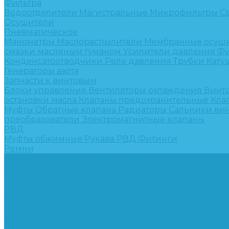
Фильтра
Водоотделители
Магистральные
Микрофильтры
С
Осушители
Пневматическое
Манометры
Маслораспылители
Мембранные осуш
смазки масляным туманом
Усилители давления
Фи
Конденсатоотводчики
Реле давления
Трубки
Кату
Генераторы азота
Запчасти к винтовым
Блоки управления
Вентиляторы охлаждения
Винт
остановки масла
Клапаны предохранительные
Кла
Муфты
Обратные клапана
Радиаторы
Сальники ви
преобразователи
Электромагнитные клапаны
РВД
Муфты обжимные
Рукава РВД
Фитинги
Ремни
Ремонт винтовых компрессоров
Опросные листы
Контакты
...
Компрессорное оборудование
Компрессоры
Винтовые
Спиральные