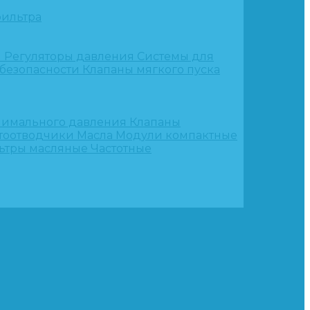
ильтра
и
Регуляторы давления
Системы для
 безопасности
Клапаны мягкого пуска
нимального давления
Клапаны
тоотводчики
Масла
Модули компактные
ьтры масляные
Частотные