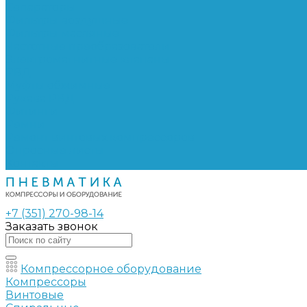
Сепараторы
Фильтры воздушные
Фильтры масляные
Частотные преобразователи
Электромагнитные клапаны
РВД
Муфты обжимные
Рукава РВД
Фитинги
Ремни
Ремонт винтовых компрессоров
Опросные листы
Контакты
+7 (351) 270-98-14
Заказать звонок
Компрессорное оборудование
Компрессоры
Винтовые