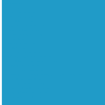
Ресиверы
Фильтра
Водоотделители
Магистральные
Микрофильтры
Сверхтонкой очистки
Субмикрофильтры
Картриджи фильтра
Осушители
Пневматическое
Манометры
Маслораспылители
Мембранные осушители
Микрофильтры-регуляторы
Пневмоглушители
Регуляторы давления
Системы для смазки масляным туманом
Усилители давления
Фильтры-регуляторы
Блокирующие клапаны
Клапаны безопасности
Клапаны мягкого пуска
Конденсатоотводчики