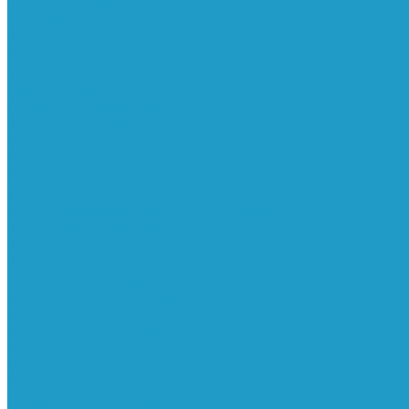
Реле давления
Трубки
Катушки и разъёмы
Пневмоцилиндры
Фитинги
Генераторы азота
Запчасти к винтовым
Блоки управления
Вентиляторы охлаждения
Винтовые блоки
Впускные клапана
Датчики
Клапаны минимального давления
Клапаны остановки масла
Клапаны предохранительные
Клапаны термостата
Комбинированные блоки
Конденсатоотводчики
Масла
Модули компактные
Муфты
Обратные клапана
Радиаторы
Сальники винтовых блоков