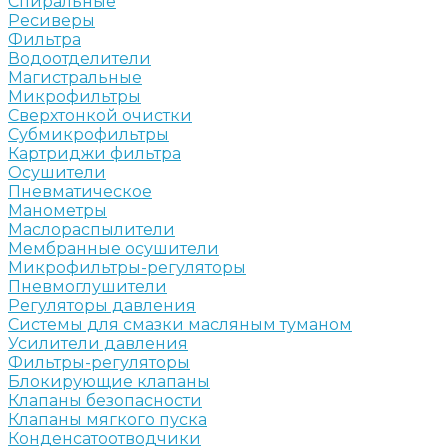
Спиральные
Ресиверы
Фильтра
Водоотделители
Магистральные
Микрофильтры
Сверхтонкой очистки
Субмикрофильтры
Картриджи фильтра
Осушители
Пневматическое
Манометры
Маслораспылители
Мембранные осушители
Микрофильтры-регуляторы
Пневмоглушители
Регуляторы давления
Системы для смазки масляным туманом
Усилители давления
Фильтры-регуляторы
Блокирующие клапаны
Клапаны безопасности
Клапаны мягкого пуска
Конденсатоотводчики