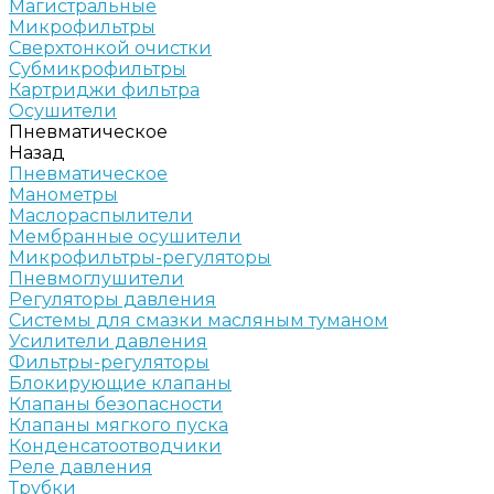
Магистральные
Микрофильтры
Сверхтонкой очистки
Субмикрофильтры
Картриджи фильтра
Осушители
Пневматическое
Назад
Пневматическое
Манометры
Маслораспылители
Мембранные осушители
Микрофильтры-регуляторы
Пневмоглушители
Регуляторы давления
Системы для смазки масляным туманом
Усилители давления
Фильтры-регуляторы
Блокирующие клапаны
Клапаны безопасности
Клапаны мягкого пуска
Конденсатоотводчики
Реле давления
Трубки