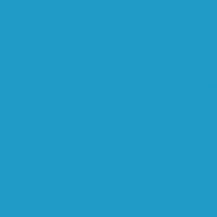
верхтонкой очистки
Субмикрофильтры
Картриджи ф
ители
Микрофильтры-регуляторы
Пневмоглушител
льтры-регуляторы
Блокирующие клапаны
Клапаны
шки и разъёмы
Пневмоцилиндры
Фитинги
овые блоки
Впускные клапана
Датчики
Клапаны ми
паны термостата
Комбинированные блоки
Конденса
нтовых блоков
Сепараторы
Фильтры воздушные
Фил