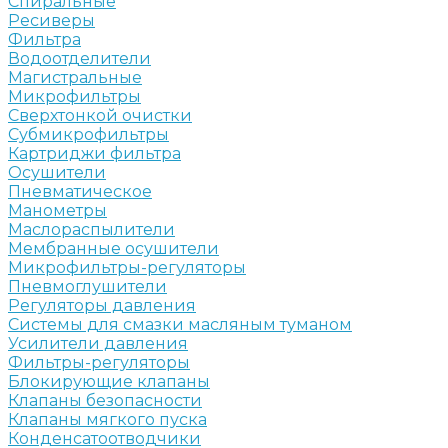
Спиральные
Ресиверы
Фильтра
Водоотделители
Магистральные
Микрофильтры
Сверхтонкой очистки
Субмикрофильтры
Картриджи фильтра
Осушители
Пневматическое
Манометры
Маслораспылители
Мембранные осушители
Микрофильтры-регуляторы
Пневмоглушители
Регуляторы давления
Системы для смазки масляным туманом
Усилители давления
Фильтры-регуляторы
Блокирующие клапаны
Клапаны безопасности
Клапаны мягкого пуска
Конденсатоотводчики