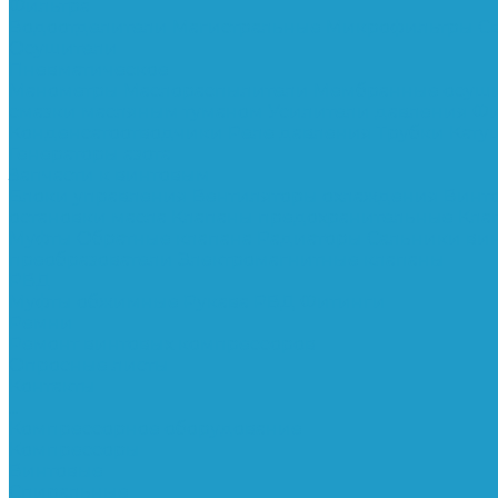
Фильтра
Водоотделители
Магистральные
Микрофильтры
С
Осушители
Пневматическое
Манометры
Маслораспылители
Мембранные осуш
смазки масляным туманом
Усилители давления
Фи
Конденсатоотводчики
Реле давления
Трубки
Кату
Генераторы азота
Запчасти к винтовым
Блоки управления
Вентиляторы охлаждения
Винт
остановки масла
Клапаны предохранительные
Кла
Муфты
Обратные клапана
Радиаторы
Сальники ви
преобразователи
Электромагнитные клапаны
РВД
Муфты обжимные
Рукава РВД
Фитинги
Ремни
Ремонт винтовых компрессоров
Опросные листы
Контакты
...
Компрессорное оборудование
Компрессоры
Винтовые
Спиральные