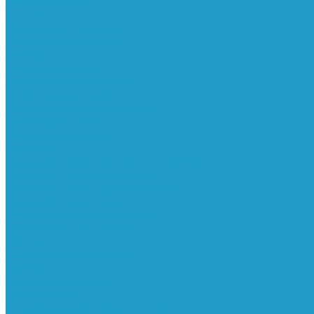
Реле давления
Трубки
Катушки и разъёмы
Пневмоцилиндры
Фитинги
Генераторы азота
Запчасти к винтовым
Блоки управления
Вентиляторы охлаждения
Винтовые блоки
Впускные клапана
Датчики
Клапаны минимального давления
Клапаны остановки масла
Клапаны предохранительные
Клапаны термостата
Комбинированные блоки
Конденсатоотводчики
Масла
Модули компактные
Муфты
Обратные клапана
Радиаторы
Сальники винтовых блоков