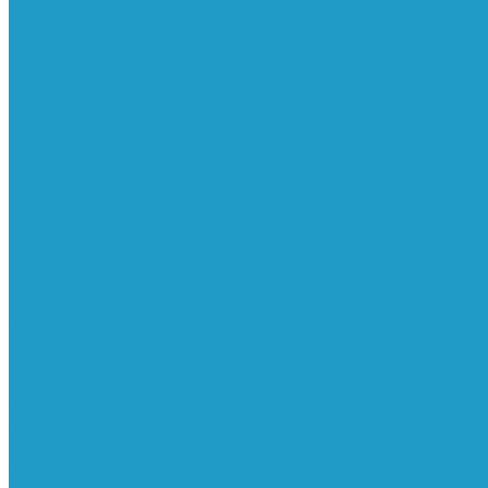
Ресиверы
Фильтра
Водоотделители
Магистральные
Микрофильтры
Сверхтонкой очистки
Субмикрофильтры
Картриджи фильтра
Осушители
Пневматическое
Манометры
Маслораспылители
Мембранные осушители
Микрофильтры-регуляторы
Пневмоглушители
Регуляторы давления
Системы для смазки масляным туманом
Усилители давления
Фильтры-регуляторы
Блокирующие клапаны
Клапаны безопасности
Клапаны мягкого пуска
Конденсатоотводчики