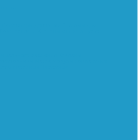
ильтра
и
Регуляторы давления
Системы для
 безопасности
Клапаны мягкого пуска
нимального давления
Клапаны
тоотводчики
Масла
Модули компактные
ьтры масляные
Частотные