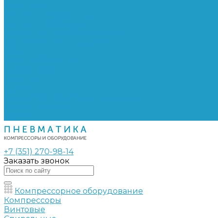
Сепараторы
Фильтры воздушные
Фильтры масляные
Частотные преобразователи
Электромагнитные клапаны
РВД
Муфты обжимные
Рукава РВД
Фитинги
Ремни
Ремонт винтовых компрессоров
Опросные листы
Контакты
+7 (351) 270-98-14
Заказать звонок
Компрессорное оборудование
Компрессоры
Винтовые