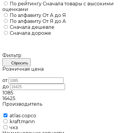
По рейтингу
Сначала товары с высокими
оценками
По алфавиту
От А до Я
По алфавиту
От Я до А
Сначала дешевле
Сначала дороже
Фильтр
Сбросить
Розничная цена
от
до
1085
16425
Производитель
atlas copco
kraftmann
чкз