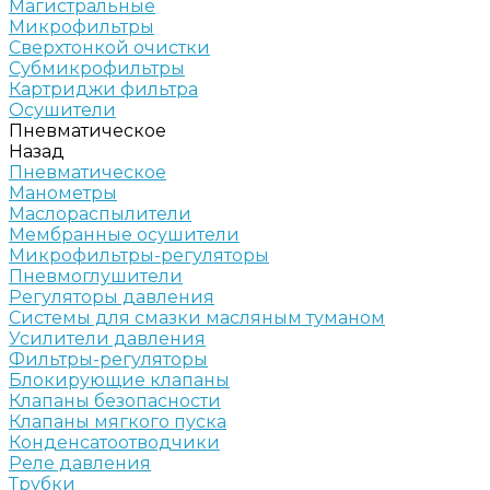
Магистральные
Микрофильтры
Сверхтонкой очистки
Субмикрофильтры
Картриджи фильтра
Осушители
Пневматическое
Назад
Пневматическое
Манометры
Маслораспылители
Мембранные осушители
Микрофильтры-регуляторы
Пневмоглушители
Регуляторы давления
Системы для смазки масляным туманом
Усилители давления
Фильтры-регуляторы
Блокирующие клапаны
Клапаны безопасности
Клапаны мягкого пуска
Конденсатоотводчики
Реле давления
Трубки