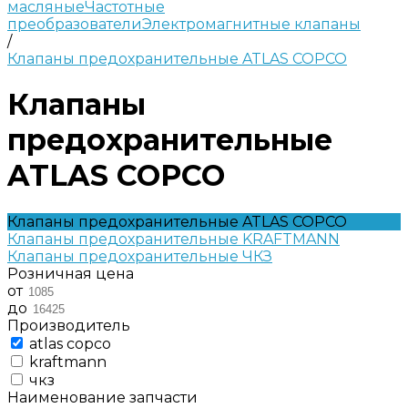
масляные
Частотные
преобразователи
Электромагнитные клапаны
/
Клапаны предохранительные ATLAS COPCO
Клапаны
предохранительные
ATLAS COPCO
Клапаны предохранительные ATLAS COPCO
Клапаны предохранительные KRAFTMANN
Клапаны предохранительные ЧКЗ
Розничная цена
от
до
Производитель
atlas copco
kraftmann
чкз
Наименование запчасти