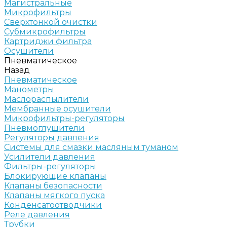
Магистральные
Микрофильтры
Сверхтонкой очистки
Субмикрофильтры
Картриджи фильтра
Осушители
Пневматическое
Назад
Пневматическое
Манометры
Маслораспылители
Мембранные осушители
Микрофильтры-регуляторы
Пневмоглушители
Регуляторы давления
Системы для смазки масляным туманом
Усилители давления
Фильтры-регуляторы
Блокирующие клапаны
Клапаны безопасности
Клапаны мягкого пуска
Конденсатоотводчики
Реле давления
Трубки