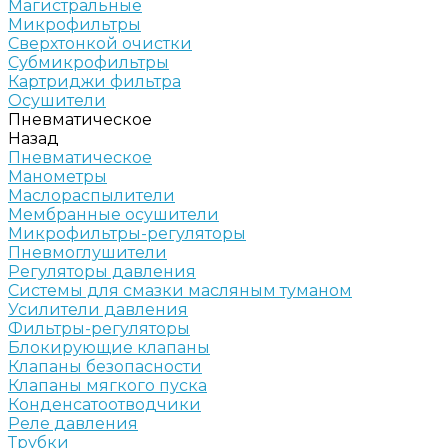
Магистральные
Микрофильтры
Сверхтонкой очистки
Субмикрофильтры
Картриджи фильтра
Осушители
Пневматическое
Назад
Пневматическое
Манометры
Маслораспылители
Мембранные осушители
Микрофильтры-регуляторы
Пневмоглушители
Регуляторы давления
Системы для смазки масляным туманом
Усилители давления
Фильтры-регуляторы
Блокирующие клапаны
Клапаны безопасности
Клапаны мягкого пуска
Конденсатоотводчики
Реле давления
Трубки