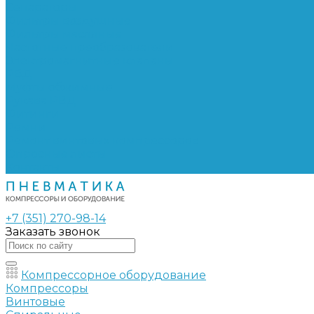
Сепараторы
Фильтры воздушные
Фильтры масляные
Частотные преобразователи
Электромагнитные клапаны
РВД
Муфты обжимные
Рукава РВД
Фитинги
Ремни
Ремонт винтовых компрессоров
Опросные листы
Контакты
+7 (351) 270-98-14
Заказать звонок
Компрессорное оборудование
Компрессоры
Винтовые