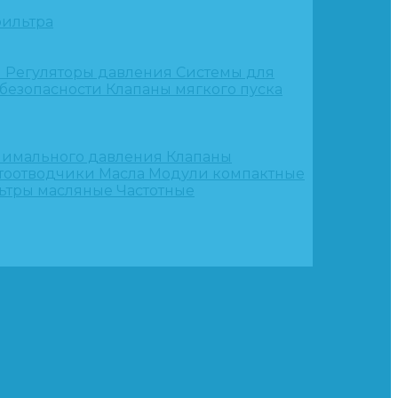
ильтра
и
Регуляторы давления
Системы для
 безопасности
Клапаны мягкого пуска
нимального давления
Клапаны
тоотводчики
Масла
Модули компактные
ьтры масляные
Частотные