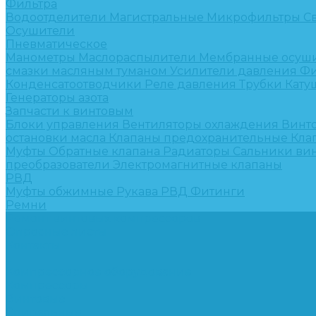
Фильтра
Водоотделители
Магистральные
Микрофильтры
С
Осушители
Пневматическое
Манометры
Маслораспылители
Мембранные осуш
смазки масляным туманом
Усилители давления
Фи
Конденсатоотводчики
Реле давления
Трубки
Кату
Генераторы азота
Запчасти к винтовым
Блоки управления
Вентиляторы охлаждения
Винт
остановки масла
Клапаны предохранительные
Кла
Муфты
Обратные клапана
Радиаторы
Сальники ви
преобразователи
Электромагнитные клапаны
РВД
Муфты обжимные
Рукава РВД
Фитинги
Ремни
Ремонт винтовых компрессоров
Опросные листы
Контакты
...
Компрессорное оборудование
Компрессоры
Винтовые
Спиральные