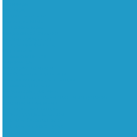
Ресиверы
Фильтра
Водоотделители
Магистральные
Микрофильтры
Сверхтонкой очистки
Субмикрофильтры
Картриджи фильтра
Осушители
Пневматическое
Манометры
Маслораспылители
Мембранные осушители
Микрофильтры-регуляторы
Пневмоглушители
Регуляторы давления
Системы для смазки масляным туманом
Усилители давления
Фильтры-регуляторы
Блокирующие клапаны
Клапаны безопасности
Клапаны мягкого пуска
Конденсатоотводчики