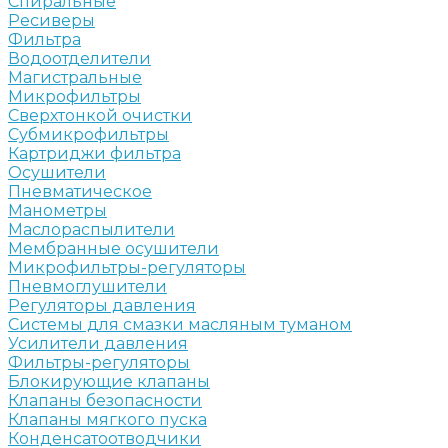
Спиральные
Ресиверы
Фильтра
Водоотделители
Магистральные
Микрофильтры
Сверхтонкой очистки
Субмикрофильтры
Картриджи фильтра
Осушители
Пневматическое
Манометры
Маслораспылители
Мембранные осушители
Микрофильтры-регуляторы
Пневмоглушители
Регуляторы давления
Системы для смазки масляным туманом
Усилители давления
Фильтры-регуляторы
Блокирующие клапаны
Клапаны безопасности
Клапаны мягкого пуска
Конденсатоотводчики