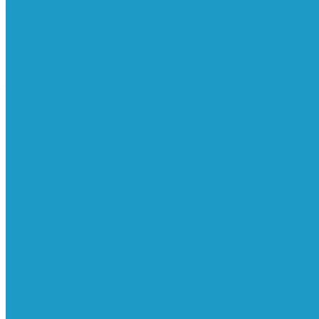
Реле давления
Трубки
Катушки и разъёмы
Пневмоцилиндры
Фитинги
Генераторы азота
Запчасти к винтовым
Блоки управления
Вентиляторы охлаждения
Винтовые блоки
Впускные клапана
Датчики
Клапаны минимального давления
Клапаны остановки масла
Клапаны предохранительные
Клапаны термостата
Комбинированные блоки
Конденсатоотводчики
Масла
Модули компактные
Муфты
Обратные клапана
Радиаторы
Сальники винтовых блоков