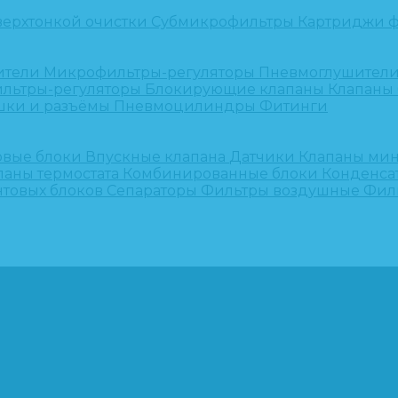
верхтонкой очистки
Субмикрофильтры
Картриджи ф
ители
Микрофильтры-регуляторы
Пневмоглушител
льтры-регуляторы
Блокирующие клапаны
Клапаны
шки и разъёмы
Пневмоцилиндры
Фитинги
овые блоки
Впускные клапана
Датчики
Клапаны ми
паны термостата
Комбинированные блоки
Конденса
нтовых блоков
Сепараторы
Фильтры воздушные
Фил