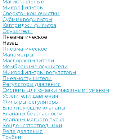
Магистральные
Микрофильтры
Сверхтонкой очистки
Субмикрофильтры
Картриджи фильтра
Осушители
Пневматическое
Назад
Пневматическое
Манометры
Маслораспылители
Мембранные осушители
Микрофильтры-регуляторы
Пневмоглушители
Регуляторы давления
Системы для смазки масляным туманом
Усилители давления
Фильтры-регуляторы
Блокирующие клапаны
Клапаны безопасности
Клапаны мягкого пуска
Конденсатоотводчики
Реле давления
Трубки