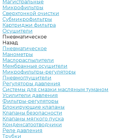
Магистральные
Микрофильтры
Сверхтонкой очистки
Субмикрофильтры
Картриджи фильтра
Осушители
Пневматическое
Назад
Пневматическое
Манометры
Маслораспылители
Мембранные осушители
Микрофильтры-регуляторы
Пневмоглушители
Регуляторы давления
Системы для смазки масляным туманом
Усилители давления
Фильтры-регуляторы
Блокирующие клапаны
Клапаны безопасности
Клапаны мягкого пуска
Конденсатоотводчики
Реле давления
Трубки