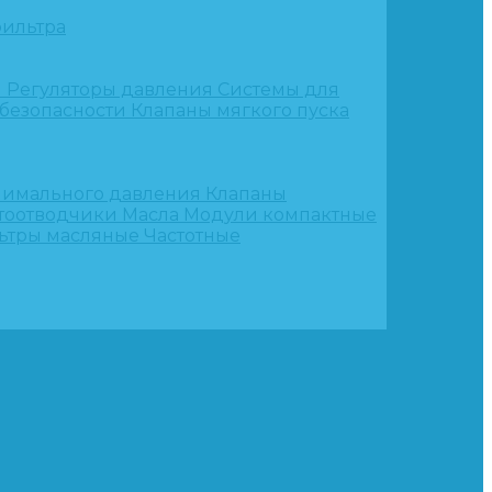
ильтра
и
Регуляторы давления
Системы для
 безопасности
Клапаны мягкого пуска
нимального давления
Клапаны
тоотводчики
Масла
Модули компактные
ьтры масляные
Частотные