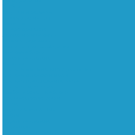
Реле давления
Трубки
Катушки и разъёмы
Пневмоцилиндры
Фитинги
Генераторы азота
Запчасти к винтовым
Блоки управления
Вентиляторы охлаждения
Винтовые блоки
Впускные клапана
Датчики
Клапаны минимального давления
Клапаны остановки масла
Клапаны предохранительные
Клапаны термостата
Комбинированные блоки
Конденсатоотводчики
Масла
Модули компактные
Муфты
Обратные клапана
Радиаторы
Сальники винтовых блоков