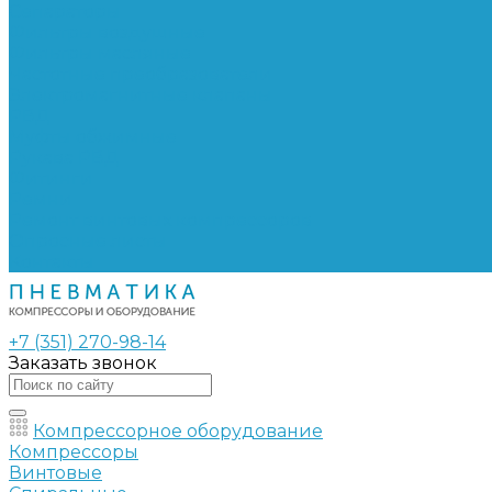
Сепараторы
Фильтры воздушные
Фильтры масляные
Частотные преобразователи
Электромагнитные клапаны
РВД
Муфты обжимные
Рукава РВД
Фитинги
Ремни
Ремонт винтовых компрессоров
Опросные листы
Контакты
+7 (351) 270-98-14
Заказать звонок
Компрессорное оборудование
Компрессоры
Винтовые