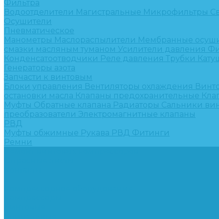
Фильтра
Водоотделители
Магистральные
Микрофильтры
С
Осушители
Пневматическое
Манометры
Маслораспылители
Мембранные осуш
смазки масляным туманом
Усилители давления
Фи
Конденсатоотводчики
Реле давления
Трубки
Кату
Генераторы азота
Запчасти к винтовым
Блоки управления
Вентиляторы охлаждения
Винт
остановки масла
Клапаны предохранительные
Кла
Муфты
Обратные клапана
Радиаторы
Сальники ви
преобразователи
Электромагнитные клапаны
РВД
Муфты обжимные
Рукава РВД
Фитинги
Ремни
Ремонт винтовых компрессоров
Опросные листы
Контакты
...
Компрессорное оборудование
Компрессоры
Винтовые
Спиральные