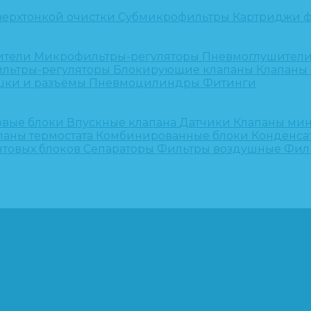
верхтонкой очистки
Субмикрофильтры
Картриджи ф
ители
Микрофильтры-регуляторы
Пневмоглушител
льтры-регуляторы
Блокирующие клапаны
Клапаны
шки и разъёмы
Пневмоцилиндры
Фитинги
овые блоки
Впускные клапана
Датчики
Клапаны ми
паны термостата
Комбинированные блоки
Конденса
нтовых блоков
Сепараторы
Фильтры воздушные
Фил