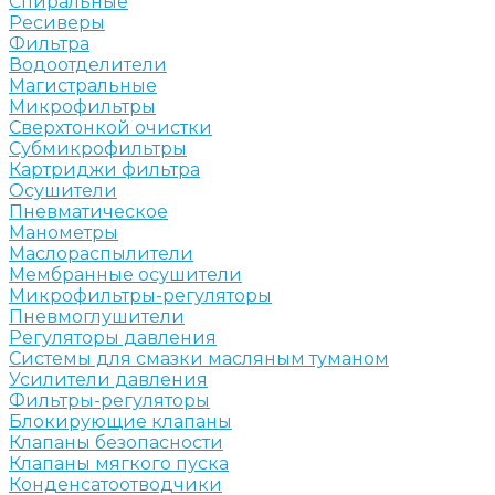
Спиральные
Ресиверы
Фильтра
Водоотделители
Магистральные
Микрофильтры
Сверхтонкой очистки
Субмикрофильтры
Картриджи фильтра
Осушители
Пневматическое
Манометры
Маслораспылители
Мембранные осушители
Микрофильтры-регуляторы
Пневмоглушители
Регуляторы давления
Системы для смазки масляным туманом
Усилители давления
Фильтры-регуляторы
Блокирующие клапаны
Клапаны безопасности
Клапаны мягкого пуска
Конденсатоотводчики