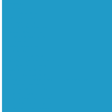
Ресиверы
Фильтра
Водоотделители
Магистральные
Микрофильтры
Сверхтонкой очистки
Субмикрофильтры
Картриджи фильтра
Осушители
Пневматическое
Манометры
Маслораспылители
Мембранные осушители
Микрофильтры-регуляторы
Пневмоглушители
Регуляторы давления
Системы для смазки масляным туманом
Усилители давления
Фильтры-регуляторы
Блокирующие клапаны
Клапаны безопасности
Клапаны мягкого пуска
Конденсатоотводчики