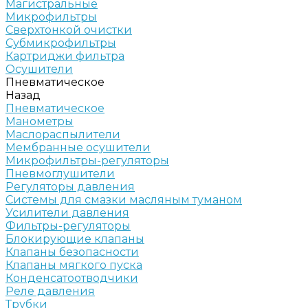
Магистральные
Микрофильтры
Сверхтонкой очистки
Субмикрофильтры
Картриджи фильтра
Осушители
Пневматическое
Назад
Пневматическое
Манометры
Маслораспылители
Мембранные осушители
Микрофильтры-регуляторы
Пневмоглушители
Регуляторы давления
Системы для смазки масляным туманом
Усилители давления
Фильтры-регуляторы
Блокирующие клапаны
Клапаны безопасности
Клапаны мягкого пуска
Конденсатоотводчики
Реле давления
Трубки