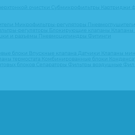
верхтонкой очистки
Субмикрофильтры
Картриджи ф
ители
Микрофильтры-регуляторы
Пневмоглушител
льтры-регуляторы
Блокирующие клапаны
Клапаны
шки и разъёмы
Пневмоцилиндры
Фитинги
овые блоки
Впускные клапана
Датчики
Клапаны ми
паны термостата
Комбинированные блоки
Конденса
нтовых блоков
Сепараторы
Фильтры воздушные
Фил