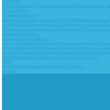
Фильтра
Водоотделители
Магистральные
Микрофильтры
С
Осушители
Пневматическое
Манометры
Маслораспылители
Мембранные осуш
смазки масляным туманом
Усилители давления
Фи
Конденсатоотводчики
Реле давления
Трубки
Кату
Генераторы азота
Запчасти к винтовым
Блоки управления
Вентиляторы охлаждения
Винт
остановки масла
Клапаны предохранительные
Кла
Муфты
Обратные клапана
Радиаторы
Сальники ви
преобразователи
Электромагнитные клапаны
РВД
Муфты обжимные
Рукава РВД
Фитинги
Ремни
Ремонт винтовых компрессоров
Опросные листы
Контакты
...
Компрессорное оборудование
Компрессоры
Винтовые
Спиральные