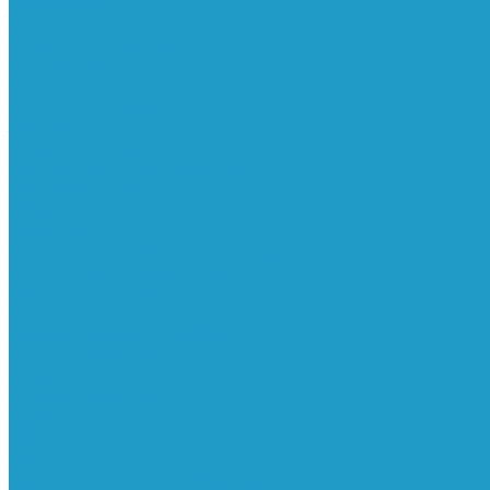
Реле давления
Трубки
Катушки и разъёмы
Пневмоцилиндры
Фитинги
Генераторы азота
Запчасти к винтовым
Блоки управления
Вентиляторы охлаждения
Винтовые блоки
Впускные клапана
Датчики
Клапаны минимального давления
Клапаны остановки масла
Клапаны предохранительные
Клапаны термостата
Комбинированные блоки
Конденсатоотводчики
Масла
Модули компактные
Муфты
Обратные клапана
Радиаторы
Сальники винтовых блоков