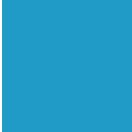
Ресиверы
Фильтра
Водоотделители
Магистральные
Микрофильтры
Сверхтонкой очистки
Субмикрофильтры
Картриджи фильтра
Осушители
Пневматическое
Манометры
Маслораспылители
Мембранные осушители
Микрофильтры-регуляторы
Пневмоглушители
Регуляторы давления
Системы для смазки масляным туманом
Усилители давления
Фильтры-регуляторы
Блокирующие клапаны
Клапаны безопасности
Клапаны мягкого пуска
Конденсатоотводчики