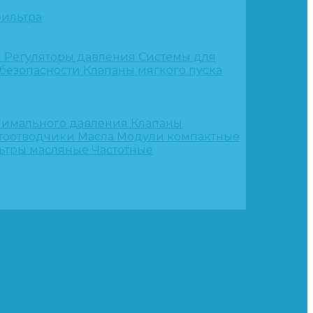
ильтра
и
Регуляторы давления
Системы для
 безопасности
Клапаны мягкого пуска
нимального давления
Клапаны
тоотводчики
Масла
Модули компактные
ьтры масляные
Частотные