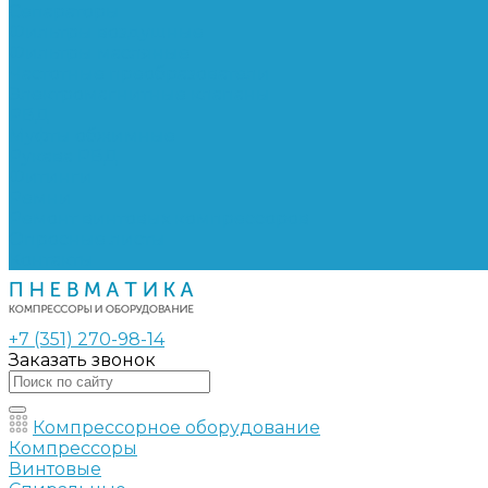
Сепараторы
Фильтры воздушные
Фильтры масляные
Частотные преобразователи
Электромагнитные клапаны
РВД
Муфты обжимные
Рукава РВД
Фитинги
Ремни
Ремонт винтовых компрессоров
Опросные листы
Контакты
+7 (351) 270-98-14
Заказать звонок
Компрессорное оборудование
Компрессоры
Винтовые