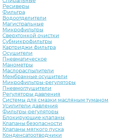
Спиральные
Ресиверы
Фильтра
Водоотделители
Магистральные
Микрофильтры
Сверхтонкой очистки
Субмикрофильтры
Картриджи фильтра
Осушители
Пневматическое
Манометры
Маслораспылители
Мембранные осушители
Микрофильтры-регуляторы
Пневмоглушители
Регуляторы давления
Системы для смазки масляным туманом
Усилители давления
Фильтры-регуляторы
Блокирующие клапаны
Клапаны безопасности
Клапаны мягкого пуска
Конденсатоотводчики