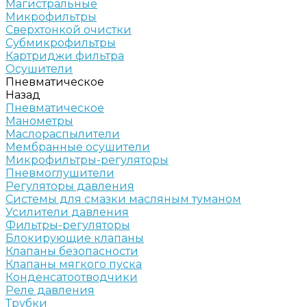
Магистральные
Микрофильтры
Сверхтонкой очистки
Субмикрофильтры
Картриджи фильтра
Осушители
Пневматическое
Назад
Пневматическое
Манометры
Маслораспылители
Мембранные осушители
Микрофильтры-регуляторы
Пневмоглушители
Регуляторы давления
Системы для смазки масляным туманом
Усилители давления
Фильтры-регуляторы
Блокирующие клапаны
Клапаны безопасности
Клапаны мягкого пуска
Конденсатоотводчики
Реле давления
Трубки