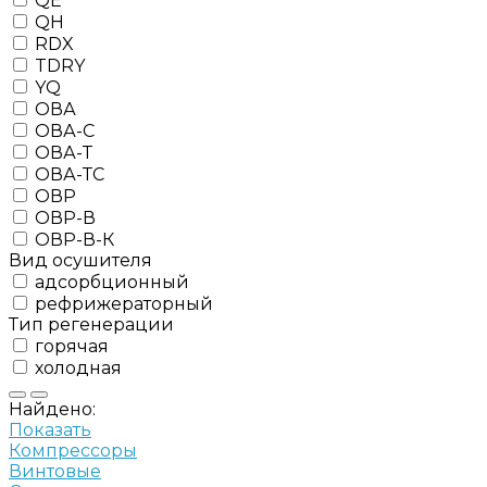
QE
QH
RDX
TDRY
YQ
ОВА
ОВА-С
ОВА-Т
ОВА-ТС
ОВР
ОВР-В
ОВР-В-К
Вид осушителя
адсорбционный
рефрижераторный
Тип регенерации
горячая
холодная
Найдено:
Показать
Компрессоры
Винтовые