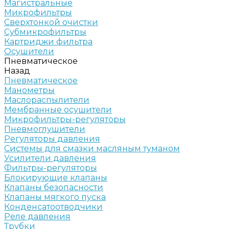
Магистральные
Микрофильтры
Сверхтонкой очистки
Субмикрофильтры
Картриджи фильтра
Осушители
Пневматическое
Назад
Пневматическое
Манометры
Маслораспылители
Мембранные осушители
Микрофильтры-регуляторы
Пневмоглушители
Регуляторы давления
Системы для смазки масляным туманом
Усилители давления
Фильтры-регуляторы
Блокирующие клапаны
Клапаны безопасности
Клапаны мягкого пуска
Конденсатоотводчики
Реле давления
Трубки