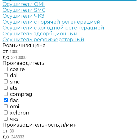
Осушители OMI
Осушители SMC
Осушители ЧКЗ
Осушители с горячей регенерацией
Осушители с холодной регенерацией
Осушитель адсорбционный
Осушитель рефрижераторный
Розничная цена
от
до
Производитель
coaire
dali
smc
ats
comprag
fiac
omi
xeleron
чкз
Производительность, л/мин
от
до