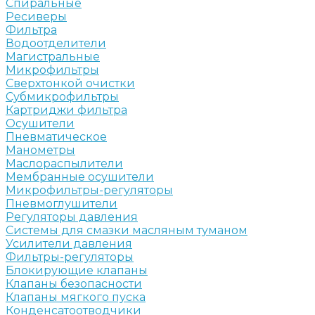
Спиральные
Ресиверы
Фильтра
Водоотделители
Магистральные
Микрофильтры
Сверхтонкой очистки
Субмикрофильтры
Картриджи фильтра
Осушители
Пневматическое
Манометры
Маслораспылители
Мембранные осушители
Микрофильтры-регуляторы
Пневмоглушители
Регуляторы давления
Системы для смазки масляным туманом
Усилители давления
Фильтры-регуляторы
Блокирующие клапаны
Клапаны безопасности
Клапаны мягкого пуска
Конденсатоотводчики