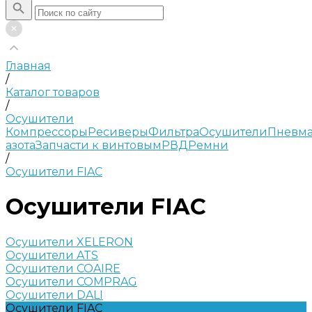
Главная
/
Каталог товаров
/
Осушители
Компрессоры
Ресиверы
Фильтра
Осушители
Пневма
азота
Запчасти к винтовым
РВД
Ремни
/
Осушители FIAC
Осушители FIAC
Осушители XELERON
Осушители ATS
Осушители COAIRE
Осушители COMPRAG
Осушители DALI
Осушители FIAC