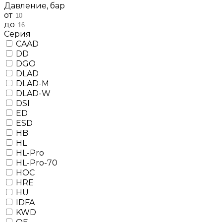
Давление, бар
от
до
Серия
CAAD
DD
DGO
DLAD
DLAD-M
DLAD-W
DSI
ED
ESD
HB
HL
HL-Pro
HL-Pro-70
HOC
HRE
HU
IDFA
KWD