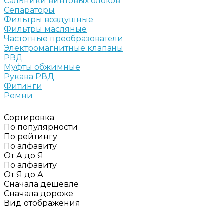
Сальники винтовых блоков
Сепараторы
Фильтры воздушные
Фильтры масляные
Частотные преобразователи
Электромагнитные клапаны
РВД
Муфты обжимные
Рукава РВД
Фитинги
Ремни
Сортировка
По популярности
По рейтингу
По алфавиту
От А до Я
По алфавиту
От Я до А
Сначала дешевле
Сначала дороже
Вид отображения