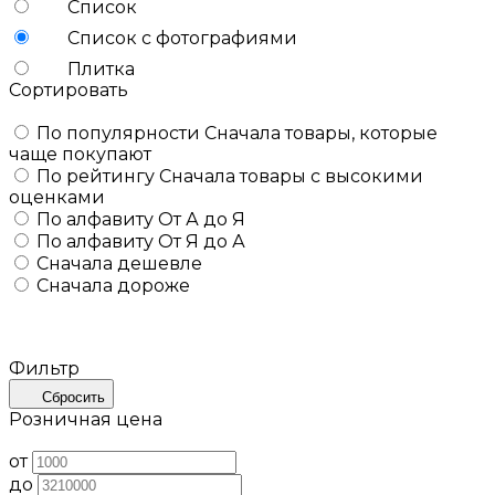
Список
Список с фотографиями
Плитка
Сортировать
По популярности
Сначала товары, которые
чаще покупают
По рейтингу
Сначала товары с высокими
оценками
По алфавиту
От А до Я
По алфавиту
От Я до А
Сначала дешевле
Сначала дороже
Фильтр
Сбросить
Розничная цена
от
до