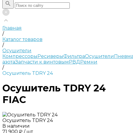
Главная
/
Каталог товаров
/
Осушители
Компрессоры
Ресиверы
Фильтра
Осушители
Пневма
азота
Запчасти к винтовым
РВД
Ремни
/
Осушитель TDRY 24
Осушитель TDRY 24
FIAC
Осушитель TDRY 24
В наличии
71 900 ₽
/
шт