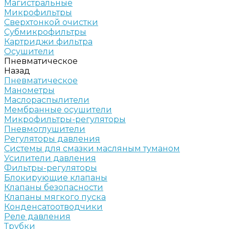
Магистральные
Микрофильтры
Сверхтонкой очистки
Субмикрофильтры
Картриджи фильтра
Осушители
Пневматическое
Назад
Пневматическое
Манометры
Маслораспылители
Мембранные осушители
Микрофильтры-регуляторы
Пневмоглушители
Регуляторы давления
Системы для смазки масляным туманом
Усилители давления
Фильтры-регуляторы
Блокирующие клапаны
Клапаны безопасности
Клапаны мягкого пуска
Конденсатоотводчики
Реле давления
Трубки