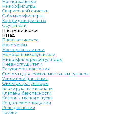
Магистральные
Микрофильтры
Сверхтонкой очистки
Субмикрофильтры
Картриджи фильтра
Осушители
Пневматическое
Назад
Пневматическое
Манометры
Маслораспылители
Мембранные осушители
Микрофильтры-регуляторы
Пневмоглушители
Регуляторы давления
Системы для смазки масляным туманом
Усилители давления
Фильтры-регуляторы
Блокирующие клапаны
Клапаны безопасности
Клапаны мягкого пуска
Конденсатоотводчики
Реле давления
Трубки