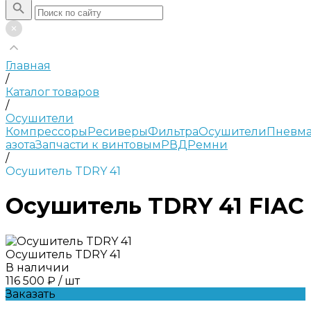
Главная
/
Каталог товаров
/
Осушители
Компрессоры
Ресиверы
Фильтра
Осушители
Пневма
азота
Запчасти к винтовым
РВД
Ремни
/
Осушитель TDRY 41
Осушитель TDRY 41 FIAC
Осушитель TDRY 41
В наличии
116 500 ₽
/
шт
Заказать