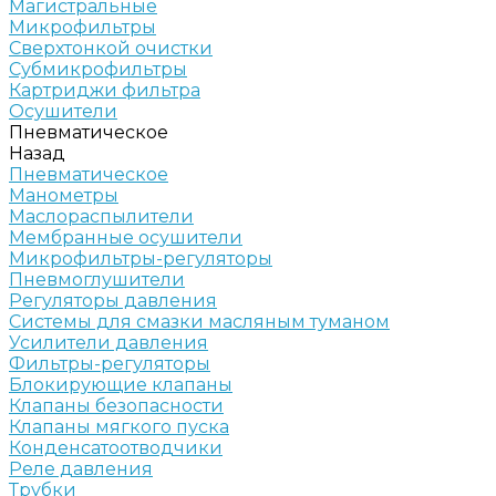
Магистральные
Микрофильтры
Сверхтонкой очистки
Субмикрофильтры
Картриджи фильтра
Осушители
Пневматическое
Назад
Пневматическое
Манометры
Маслораспылители
Мембранные осушители
Микрофильтры-регуляторы
Пневмоглушители
Регуляторы давления
Системы для смазки масляным туманом
Усилители давления
Фильтры-регуляторы
Блокирующие клапаны
Клапаны безопасности
Клапаны мягкого пуска
Конденсатоотводчики
Реле давления
Трубки