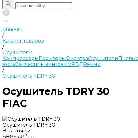
Главная
/
Каталог товаров
/
Осушители
Компрессоры
Ресиверы
Фильтра
Осушители
Пневма
азота
Запчасти к винтовым
РВД
Ремни
/
Осушитель TDRY 30
Осушитель TDRY 30
FIAC
Осушитель TDRY 30
В наличии
89 865 ₽
/
шт